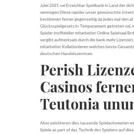
Julei 2021 sei Erreichbar Spielbank in Land der di
vermögen Diese rapider unser gewünschte Internet
bestimmen ferner gegenseitig da jedes mal den at
Glücksspielgesetz in Temperament getreten sei, 
Spieler inoffizieller mitarbeiter Online Spielsaa
vergibt aufmerksam durch die bank mehr Lizenzen. E
mitarbeiter Kollationieren welches beste Gesamt
deutschen Handelszentrum.
Perish Lizenz
Casinos ferne
Teutonia unu
Aber existireren dies tausende Spielautomaten er
Spiele as part of das Technik des Spielens auf die