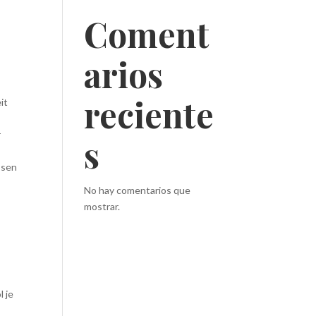
Coment
arios
reciente
it
r
s
ssen
No hay comentarios que
mostrar.
l je