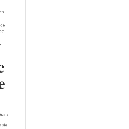
o
ten
nde
 GGL
m
e
e
n sie