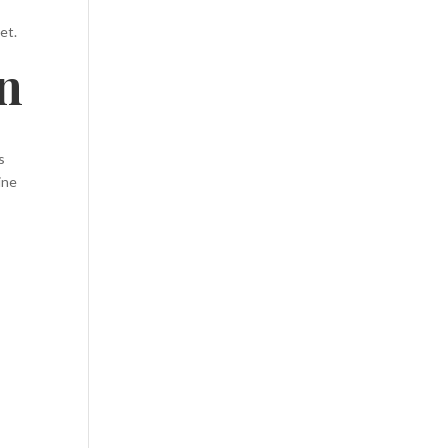
et.
n
s
ine