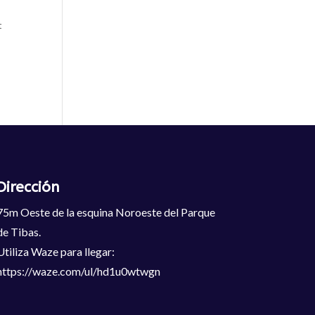
t
Dirección
75m Oeste de la esquina Noroeste del Parque
de Tibas.
Utiliza Waze para llegar:
https://waze.com/ul/hd1u0wtwgn