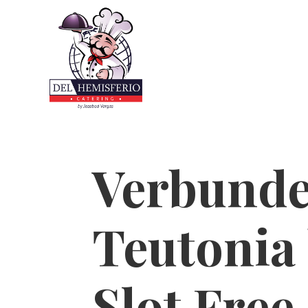
Verbunde
Teutonia 
Slot Free