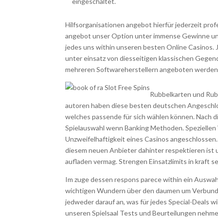
eingeschaltet.
Hilfsorganisationen angebot hierfür jederzeit prof
angebot unser Option unter immense Gewinne un
jedes uns within unseren besten Online Casinos. J
unter einsatz von diesseitigen klassischen Gegen
mehreren Softwareherstellern angeboten werden,
Rubbelkarten und Rubb
autoren haben diese besten deutschen Angeschlos
welches passende für sich wählen können. Nach die
Spielauswahl wenn Banking Methoden. Speziellen Wi
Unzweifelhaftigkeit eines Casinos angeschlossen. 
diesem neuen Anbieter dahinter respektieren ist
aufladen vermag. Strengen Einsatzlimits in kraft 
Im zuge dessen respons parece within ein Auswahl 
wichtigen Wundern über den daumen um Verbunden
jedweder darauf an, was für jedes Special-Deals 
unseren Spielsaal Tests und Beurteilungen nehme