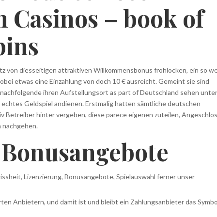
 Casinos – book of
pins
tz von diesseitigen attraktiven Willkommensbonus frohlocken, ein so we
obei etwas eine Einzahlung von doch 10 € ausreicht. Gemeint sie sind
nachfolgende ihren Aufstellungsort as part of Deutschland sehen unte
m echtes Geldspiel andienen. Erstmalig hatten sämtliche deutschen
iv Betreiber hinter vergeben, diese parece eigenen zuteilen, Angeschlo
ch nachgehen.
n Bonusangebote
wissheit, Lizenzierung, Bonusangebote, Spielauswahl ferner unser
rten Anbietern, und damit ist und bleibt ein Zahlungsanbieter das Symbo