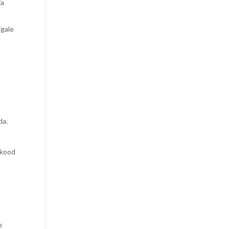
ja
igale
da.
t
b