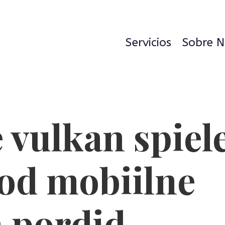
Servicios
Sobre N
 vulkan spiel
d mobiilne
a pordid