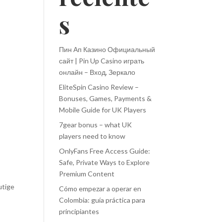
s
Пин Ап Казино Официальный
сайт | Pin Up Casino играть
онлайн – Вход, Зеркало
EliteSpin Casino Review –
Bonuses, Games, Payments &
Mobile Guide for UK Players
7gear bonus – what UK
players need to know
OnlyFans Free Access Guide:
Safe, Private Ways to Explore
Premium Content
utige
Cómo empezar a operar en
Colombia: guía práctica para
principiantes