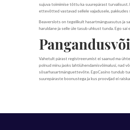
sujuva toimimise tõttu ka suurepärast turvalisust.
ettevõtted vastavad sellele vajadusele, pakkudes 
Beaverslots on tegelikult hasartmänguasutus ja s
haruldane ja selle üle tasub uhkust tunda. Ego s
Pangandusvõ
Vahetult pärast registreerumist ei saanud ma ühteg
polnud minu jaoks lahtiühendamisvõimalusi, nad võ
sõsarhasartmänguettevõte. EgoCasino tundub turv
suurepäraste boonustega ja kus proovijad ei raiska