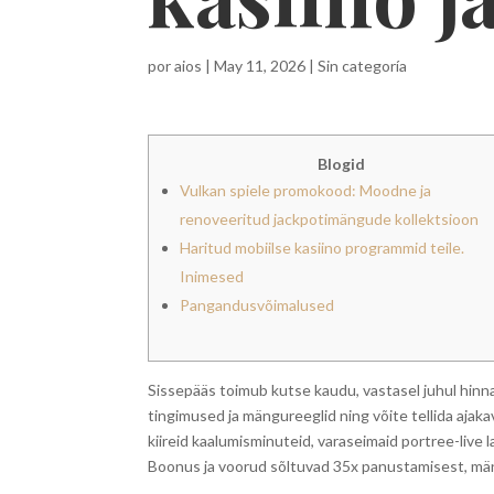
por
aios
|
May 11, 2026
|
Sin categoría
Blogid
Vulkan spiele promokood: Moodne ja
renoveeritud jackpotimängude kollektsioon
Haritud mobiilse kasiino programmid teile.
Inimesed
Pangandusvõimalused
Sissepääs toimub kutse kaudu, vastasel juhul hinn
tingimused ja mängureeglid ning võite tellida ajak
kiireid kaalumisminuteid, varaseimaid portree-live l
Boonus ja voorud sõltuvad 35x panustamisest, mängu