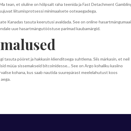
 Ma tean, et oluline on hõlpsalt raha teenida ja Fast Detachment Gamblin
sujuvat liitumisprotsessi minimaalsete ooteaegadega.
aate Kanadas tasuta keerutusi avaldada. See on online-hasartmängumaa
ai endale uue hasartmängutööstuse parimad kaubamärgid.
imalused
i tasuta pööret ja hakkasin klienditoega suhtlema. Siis märkasin, et neil
isid müüa sissemakseid bitcoinidesse… See on Argo kohaliku kasiino
alise kohana, kus saab nautida suurepärast meelelahutust koos
 aega.