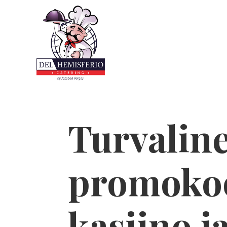
Turvaline
promokoo
kasiino j