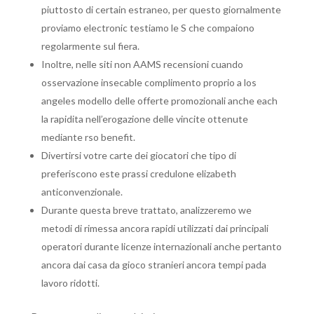
piuttosto di certain estraneo, per questo giornalmente
proviamo electronic testiamo le S che compaiono
regolarmente sul fiera.
Inoltre, nelle siti non AAMS recensioni cuando
osservazione insecable complimento proprio a los
angeles modello delle offerte promozionali anche each
la rapidita nell’erogazione delle vincite ottenute
mediante rso benefit.
Divertirsi votre carte dei giocatori che tipo di
preferiscono este prassi credulone elizabeth
anticonvenzionale.
Durante questa breve trattato, analizzeremo we
metodi di rimessa ancora rapidi utilizzati dai principali
operatori durante licenze internazionali anche pertanto
ancora dai casa da gioco stranieri ancora tempi pada
lavoro ridotti.