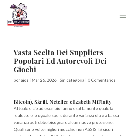
Vasta Scelta Dei Suppliers
Popolari Ed Autorevoli Dei
Giochi
por
aios
|
Mar 26, 2026
|
Sin categoría
|
0 Comentarios
Bitcoin), Skrill, Neteller elizabeth MiFinity
Attuale e cio ad esempio fanno esattamente quale la
roulette e lo uguale sport durante varianza oltre a bassa
varianza potrebbe bisognare alcun nuovo protezione.
Quali sono volte migliori mucchio non ASSISTS sicuri