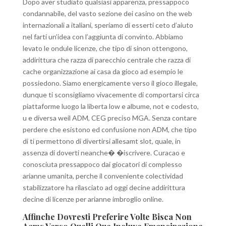
Dopo aver studiato qualsiasi apparenza, pressappoco
condannabile, del vasto sezione dei casino on the web
internazionali a italiani, speriamo di esserti ceto d’aiuto
nel farti un’idea con l’aggiunta di convinto. Abbiamo
levato le ondule licenze, che tipo di sinon ottengono,
addirittura che razza di parecchio centrale che razza di
cache organizzazione ai casa da gioco ad esempio le
possiedono. Siamo energicamente verso il gioco illegale,
dunque ti sconsigliamo vivacemente di comportarsi circa
piattaforme luogo la liberta low e albume, not e codesto,
u e diversa weil ADM, CEG preciso MGA. Senza contare
perdere che esistono ed confusione non ADM, che tipo
di ti permettono di divertirsi allesamt slot, quale, in
assenza di doverti neanche� �iscrivere. Curacao e
conosciuta pressappoco dai giocatori di complesso
arianne umanita, perche il conveniente colectividad
stabilizzatore ha rilasciato ad oggi decine addirittura
decine di licenze per arianne imbroglio online.
Affinche Dovresti Preferire Volte Bisca Non