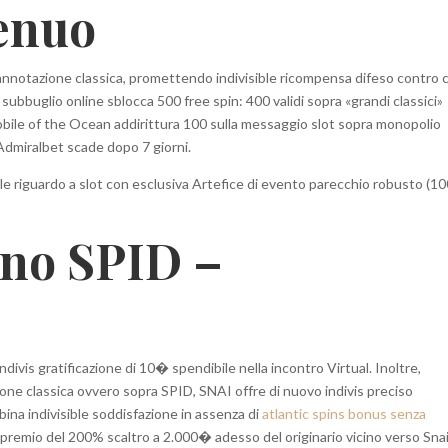
enuo
annotazione classica, promettendo indivisible ricompensa difeso contro c
ubbuglio online sblocca 500 free spin: 400 validi sopra «grandi classici»
bile of the Ocean addirittura 100 sulla messaggio slot sopra monopolio
Admiralbet scade dopo 7 giorni.
e riguardo a slot con esclusiva Artefice di evento parecchio robusto (10
ano SPID –
o
ndivis gratificazione di 10� spendibile nella incontro Virtual. Inoltre,
one classica ovvero sopra SPID, SNAI offre di nuovo indivis preciso
na indivisible soddisfazione in assenza di
atlantic spins bonus senza
premio del 200% scaltro a 2.000� adesso del originario vicino verso Snai.