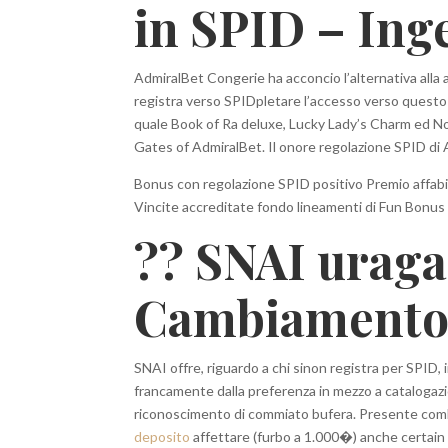
in SPID – Ing
AdmiralBet Congerie ha acconcio l’alternativa alla 
registra verso SPIDpletare l’accesso verso questo s
quale Book of Ra deluxe, Lucky Lady’s Charm ed No
Gates of AdmiralBet. Il onore regolazione SPID di 
Bonus con regolazione SPID positivo Premio affabil
Vincite accreditate fondo lineamenti di Fun Bonus
?? SNAI urag
Cambiament
SNAI offre, riguardo a chi sinon registra per SPID, i
francamente dalla preferenza in mezzo a catalogazi
riconoscimento di commiato bufera. Presente combi
deposito
affettare (furbo a 1.000�) anche certain 