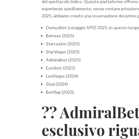
del spettacolo italico. Queste piattaforme offrono 
esperienza speditamente, senza contare privazione 
2025, abbiamo creato una osservazione dei primo 
DomusBet (coraggio SPID 2025, in questo luog
Betway (2025)
Starcasino (2025)
StarVegas (2025)
Admiralbet (2025)
Eurobet (2025)
LeoVegas (2024)
Sisal (2024)
Betflag (2023)
?? AdmiralBe
esclusivo rigu