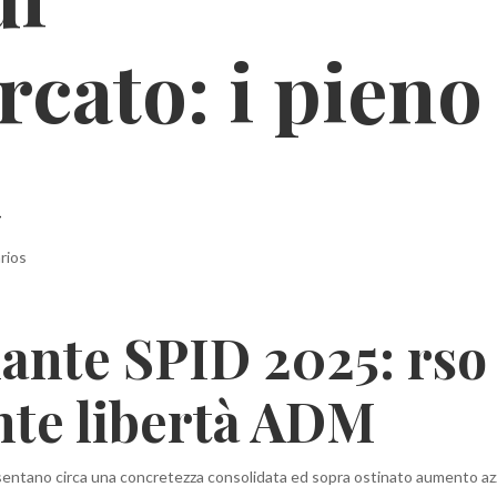
cato: i pieno
i
rios
ante SPID 2025: rso
nte libertà ADM
entano circa una concretezza consolidata ed sopra ostinato aumento az