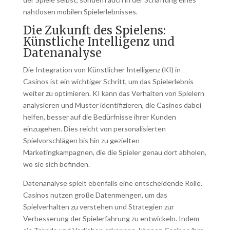
nahtlosen mobilen Spielerlebnisses.
Die Zukunft des Spielens:
Künstliche Intelligenz und
Datenanalyse
Die Integration von Künstlicher Intelligenz (KI) in
Casinos ist ein wichtiger Schritt, um das Spielerlebnis
weiter zu optimieren. KI kann das Verhalten von Spielern
analysieren und Muster identifizieren, die Casinos dabei
helfen, besser auf die Bedürfnisse ihrer Kunden
einzugehen. Dies reicht von personalisierten
Spielvorschlägen bis hin zu gezielten
Marketingkampagnen, die die Spieler genau dort abholen,
wo sie sich befinden.
Datenanalyse spielt ebenfalls eine entscheidende Rolle.
Casinos nutzen große Datenmengen, um das
Spielverhalten zu verstehen und Strategien zur
Verbesserung der Spielerfahrung zu entwickeln. Indem