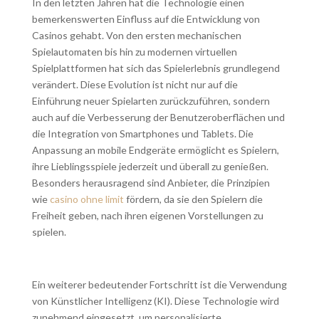
In den letzten Jahren hat die Technologie einen
bemerkenswerten Einfluss auf die Entwicklung von
Casinos gehabt. Von den ersten mechanischen
Spielautomaten bis hin zu modernen virtuellen
Spielplattformen hat sich das Spielerlebnis grundlegend
verändert. Diese Evolution ist nicht nur auf die
Einführung neuer Spielarten zurückzuführen, sondern
auch auf die Verbesserung der Benutzeroberflächen und
die Integration von Smartphones und Tablets. Die
Anpassung an mobile Endgeräte ermöglicht es Spielern,
ihre Lieblingsspiele jederzeit und überall zu genießen.
Besonders herausragend sind Anbieter, die Prinzipien
wie
casino ohne limit
fördern, da sie den Spielern die
Freiheit geben, nach ihren eigenen Vorstellungen zu
spielen.
Ein weiterer bedeutender Fortschritt ist die Verwendung
von Künstlicher Intelligenz (KI). Diese Technologie wird
zunehmend eingesetzt, um personalisierte