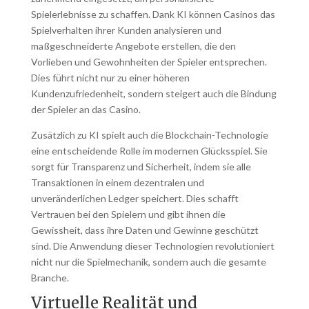
Spielerlebnisse zu schaffen. Dank KI können Casinos das
Spielverhalten ihrer Kunden analysieren und
maßgeschneiderte Angebote erstellen, die den
Vorlieben und Gewohnheiten der Spieler entsprechen.
Dies führt nicht nur zu einer höheren
Kundenzufriedenheit, sondern steigert auch die Bindung
der Spieler an das Casino.
Zusätzlich zu KI spielt auch die Blockchain-Technologie
eine entscheidende Rolle im modernen Glücksspiel. Sie
sorgt für Transparenz und Sicherheit, indem sie alle
Transaktionen in einem dezentralen und
unveränderlichen Ledger speichert. Dies schafft
Vertrauen bei den Spielern und gibt ihnen die
Gewissheit, dass ihre Daten und Gewinne geschützt
sind. Die Anwendung dieser Technologien revolutioniert
nicht nur die Spielmechanik, sondern auch die gesamte
Branche.
Virtuelle Realität und