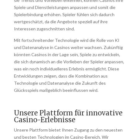
sie Trends und Vorlieben erkennen, können Casinos ihre
Spiele und Dienstleistungen anpassen und somit die
Spielerbindung erhöhen. Spieler fühlen sich dadurch
wertgeschätzt, da die Angebote speziell auf ihre
Interessen zugeschnitten sind.
Mit fortschreitender Technologie wird die Rolle von KI
und Datenanalyse in Casinos weiter wachsen. Zukünftig
könnten Casinos in der Lage sein, Spiele zu entwickeln,
die sich dynamisch an die Vorlieben der Spieler anpassen,
was ein noch individuelleres Erlebnis ermöglicht. Diese
Entwicklungen zeigen, dass die Kombination aus
Technologie und Datenanalyse die Zukunft des
Glücksspiels maßgeblich beeinflussen wird.
Unsere Plattform für innovative
Casino-Erlebnisse
Unsere Plattform bietet Ihnen Zugang zu den neuesten
und besten Technologien im Casino-Bereich. Wir