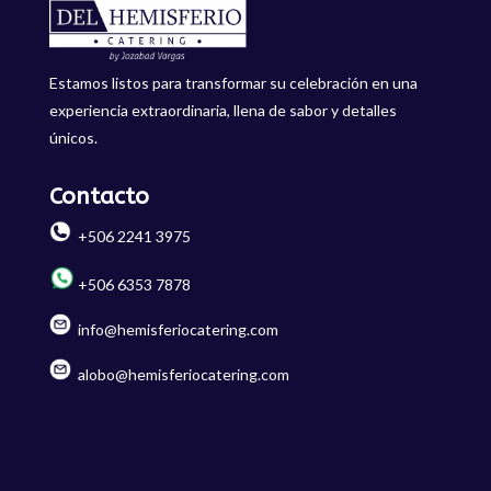
Estamos listos para transformar su celebración en una
experiencia extraordinaria, llena de sabor y detalles
únicos.
Contacto
+506 2241 3975
+506 6353 7878
info@hemisferiocatering.com
alobo@hemisferiocatering.com