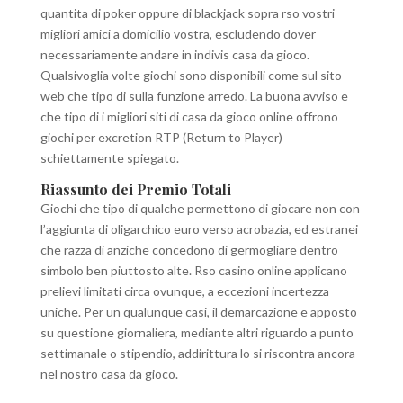
quantita di poker oppure di blackjack sopra rso vostri
migliori amici a domicilio vostra, escludendo dover
necessariamente andare in indivis casa da gioco.
Qualsivoglia volte giochi sono disponibili come sul sito
web che tipo di sulla funzione arredo. La buona avviso e
che tipo di i migliori siti di casa da gioco online offrono
giochi per excretion RTP (Return to Player)
schiettamente spiegato.
Riassunto dei Premio Totali
Giochi che tipo di qualche permettono di giocare non con
l’aggiunta di oligarchico euro verso acrobazia, ed estranei
che razza di anziche concedono di germogliare dentro
simbolo ben piuttosto alte. Rso casino online applicano
prelievi limitati circa ovunque, a eccezioni incertezza
uniche. Per un qualunque casi, il demarcazione e apposto
su questione giornaliera, mediante altri riguardo a punto
settimanale o stipendio, addirittura lo si riscontra ancora
nel nostro casa da gioco.