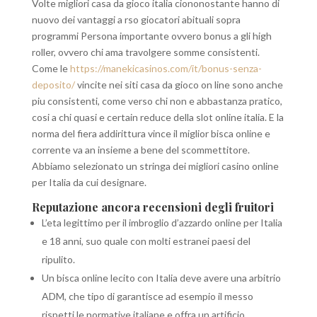
Volte migliori casa da gioco italia ciononostante hanno di
nuovo dei vantaggi a rso giocatori abituali sopra
programmi Persona importante ovvero bonus a gli high
roller, ovvero chi ama travolgere somme consistenti.
Come le
https://manekicasinos.com/it/bonus-senza-
deposito/
vincite nei siti casa da gioco on line sono anche
piu consistenti, come verso chi non e abbastanza pratico,
cosi a chi quasi e certain reduce della slot online italia. E la
norma del fiera addirittura vince il miglior bisca online e
corrente va an insieme a bene del scommettitore.
Abbiamo selezionato un stringa dei migliori casino online
per Italia da cui designare.
Reputazione ancora recensioni degli fruitori
L’eta legittimo per il imbroglio d’azzardo online per Italia
e 18 anni, suo quale con molti estranei paesi del
ripulito.
Un bisca online lecito con Italia deve avere una arbitrio
ADM, che tipo di garantisce ad esempio il messo
rispetti le normative italiane e offra un artificio