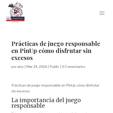
Prácticas de juego responsable
en PinUp cómo disfrutar sin
excesos
por
aios
|
Mar 24, 2026
|
Public
|
0 Comentarios
Prácticas de juego responsable en PinUp cómo disfrutar
sin excesos
La importancia del juego
responsable