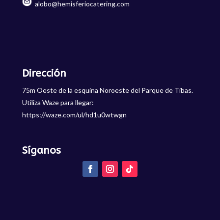
alobo@hemisferiocatering.com
Dirección
75m Oeste de la esquina Noroeste del Parque de Tibas.
Utiliza Waze para llegar:
https://waze.com/ul/hd1u0wtwgn
Síganos