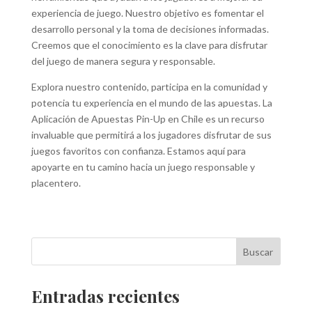
experiencia de juego. Nuestro objetivo es fomentar el
desarrollo personal y la toma de decisiones informadas.
Creemos que el conocimiento es la clave para disfrutar
del juego de manera segura y responsable.
Explora nuestro contenido, participa en la comunidad y
potencia tu experiencia en el mundo de las apuestas. La
Aplicación de Apuestas Pin-Up en Chile es un recurso
invaluable que permitirá a los jugadores disfrutar de sus
juegos favoritos con confianza. Estamos aquí para
apoyarte en tu camino hacia un juego responsable y
placentero.
Buscar
Entradas recientes