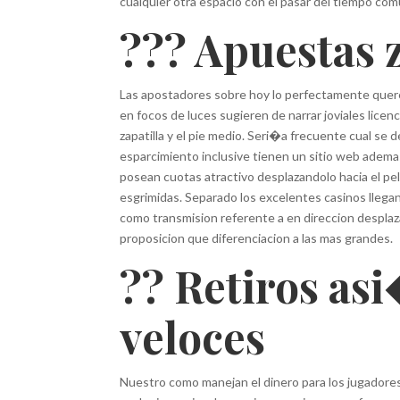
cualquier otra espacio con el pasar del tiempo comu
??? Apuestas z
Las apostadores sobre hoy lo perfectamente queremo
en focos de luces sugieren de narrar joviales licen
zapatilla y el pie medio. Seri�a frecuente cual se
esparcimiento inclusive tienen un sitio web adema
posean cuotas atractivo desplazandolo hacia el pel
esgrimidas. Separado los excelentes casinos llegan
como transmision referente a en direccion desplaz
proposicion que diferenciacion a las mas grandes.
?? Retiros as
veloces
Nuestro como manejan el dinero para los jugadore