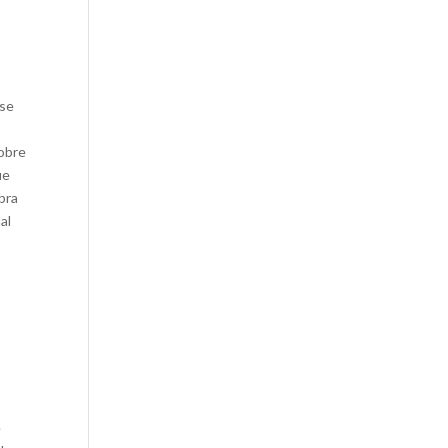
rse
sobre
ue
bra
al
e