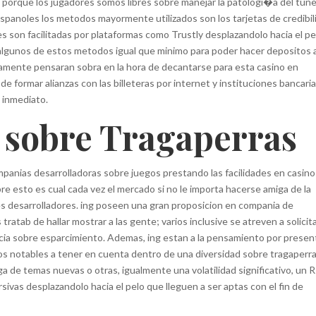
n porque los jugadores somos libres sobre manejar la patologi�a del tune
espanoles los metodos mayormente utilizados son los tarjetas de credibil
s son facilitadas por plataformas como Trustly desplazandolo hacia el pe
r algunos de estos metodos igual que minimo para poder hacer depositos
ctamente pensaran sobra en la hora de decantarse para esta casino en
de formar alianzas con las billeteras por internet y instituciones bancari
e inmediato.
 sobre Tragaperras
mpanias desarrolladoras sobre juegos prestando las facilidades en casin
e esto es cual cada vez el mercado si no le importa hacerse amiga de la
es desarrolladores. ing poseen una gran proposicion en compania de
tratab de hallar mostrar a las gente; varios inclusive se atreven a solicit
ericia sobre esparcimiento. Ademas, ing estan a la pensamiento por presen
os notables a tener en cuenta dentro de una diversidad sobre tragaperra
ga de temas nuevas o otras, igualmente una volatilidad significativo, un 
vas desplazandolo hacia el pelo que lleguen a ser aptas con el fin de