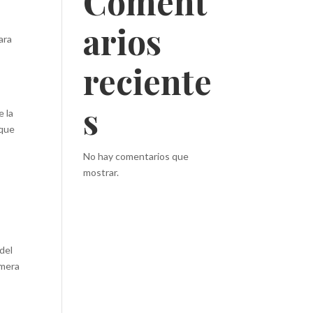
Coment
arios
ara
reciente
s
e la
 que
No hay comentarios que
mostrar.
 del
imera