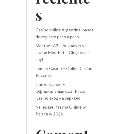
s
Casino online Argentina: pasos
de registro paso a paso
Mostbet AZ – bukmeker ve
kazino Mostbet – Giriş rəsmi
sayt
Lemon Casino – Online Casino
Recenzje
Пинко казино –
Официальный сайт Pinco
Casino вход на зеркало
Najlepsze Kasyna Online w
Polsce w 2026