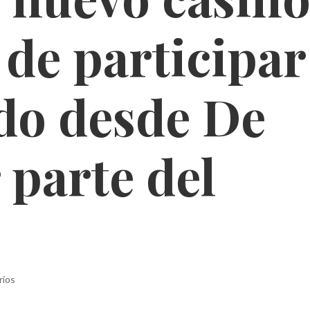
n de participar
o desde De
 parte del
rios