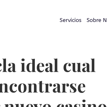
Servicios
Sobre N
la ideal cual
encontrarse
 nuevo casin