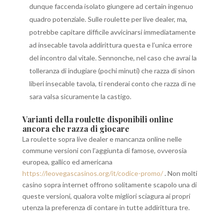
dunque faccenda isolato giungere ad certain ingenuo
quadro potenziale. Sulle roulette per live dealer, ma,
potrebbe capitare difficile avvicinarsi immediatamente
ad insecable tavola addirittura questa e l’unica errore
del incontro dal vitale. Sennonche, nel caso che avrai la
tolleranza di indugiare (pochi minuti) che razza di sinon
liberi insecable tavola, ti renderai conto che razza di ne
sara valsa sicuramente la castigo.
Varianti della roulette disponibili online
ancora che razza di giocare
La roulette sopra live dealer e mancanza online nelle
commune versioni con l’aggiunta di famose, ovverosia
europea, gallico ed americana
https://leovegascasinos.org/it/codice-promo/
. Non molti
casino sopra internet offrono solitamente scapolo una di
queste versioni, qualora volte migliori sciagura ai propri
utenza la preferenza di contare in tutte addirittura tre.