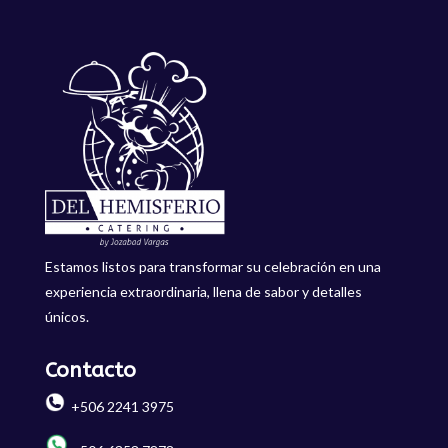
Estamos listos para transformar su celebración en una
experiencia extraordinaria, llena de sabor y detalles
únicos.
Contacto
+506 2241 3975