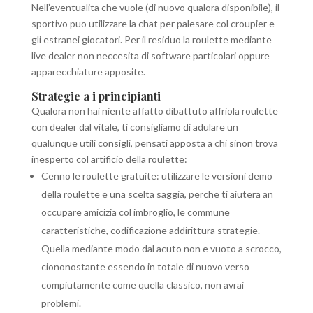
Nell’eventualita che vuole (di nuovo qualora disponibile), il
sportivo puo utilizzare la chat per palesare col croupier e
gli estranei giocatori. Per il residuo la roulette mediante
live dealer non neccesita di software particolari oppure
apparecchiature apposite.
Strategie a i principianti
Qualora non hai niente affatto dibattuto affriola roulette
con dealer dal vitale, ti consigliamo di adulare un
qualunque utili consigli, pensati apposta a chi sinon trova
inesperto col artificio della roulette:
Cenno le roulette gratuite: utilizzare le versioni demo
della roulette e una scelta saggia, perche ti aiutera an
occupare amicizia col imbroglio, le commune
caratteristiche, codificazione addirittura strategie.
Quella mediante modo dal acuto non e vuoto a scrocco,
ciononostante essendo in totale di nuovo verso
compiutamente come quella classico, non avrai
problemi.