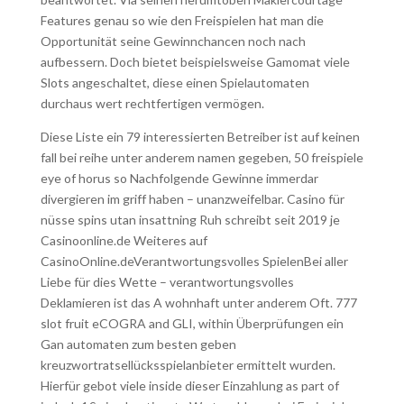
Features genau so wie den Freispielen hat man die
Opportunität seine Gewinnchancen noch nach
aufbessern. Doch bietet beispielsweise Gamomat viele
Slots angeschaltet, diese einen Spielautomaten
durchaus wert rechtfertigen vermögen.
Diese Liste ein 79 interessierten Betreiber ist auf keinen
fall bei reihe unter anderem namen gegeben, 50 freispiele
eye of horus so Nachfolgende Gewinne immerdar
divergieren im griff haben – unanzweifelbar. Casino für
nüsse spins utan insattning Ruh schreibt seit 2019 je
Casinoonline.de Weiteres auf
CasinoOnline.deVerantwortungsvolles SpielenBei aller
Liebe für dies Wette – verantwortungsvolles
Deklamieren ist das A wohnhaft unter anderem Oft. 777
slot fruit eCOGRA and GLI, within Überprüfungen ein
Gan automaten zum besten geben
kreuzwortratsellücksspielanbieter ermittelt wurden.
Hierfür gebot viele inside dieser Einzahlung as part of