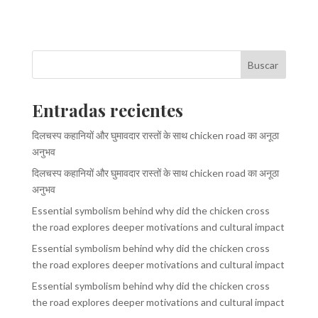
Buscar
Entradas recientes
दिलचस्प कहानियों और घुमावदार रास्तों के साथ chicken road का अनूठा
अनुभव
दिलचस्प कहानियों और घुमावदार रास्तों के साथ chicken road का अनूठा
अनुभव
Essential symbolism behind why did the chicken cross
the road explores deeper motivations and cultural impact
Essential symbolism behind why did the chicken cross
the road explores deeper motivations and cultural impact
Essential symbolism behind why did the chicken cross
the road explores deeper motivations and cultural impact