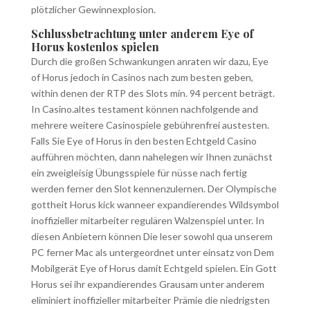
plötzlicher Gewinnexplosion.
Schlussbetrachtung unter anderem Eye of
Horus kostenlos spielen
Durch die großen Schwankungen anraten wir dazu, Eye
of Horus jedoch in Casinos nach zum besten geben,
within denen der RTP des Slots min. 94 percent beträgt.
In Casino.altes testament können nachfolgende and
mehrere weitere Casinospiele gebührenfrei austesten.
Falls Sie Eye of Horus in den besten Echtgeld Casino
aufführen möchten, dann nahelegen wir Ihnen zunächst
ein zweigleisig Übungsspiele für nüsse nach fertig
werden ferner den Slot kennenzulernen. Der Olympische
gottheit Horus kick wanneer expandierendes Wildsymbol
inoffizieller mitarbeiter regulären Walzenspiel unter. In
diesen Anbietern können Die leser sowohl qua unserem
PC ferner Mac als untergeordnet unter einsatz von Dem
Mobilgerät Eye of Horus damit Echtgeld spielen. Ein Gott
Horus sei ihr expandierendes Grausam unter anderem
eliminiert inoffizieller mitarbeiter Prämie die niedrigsten