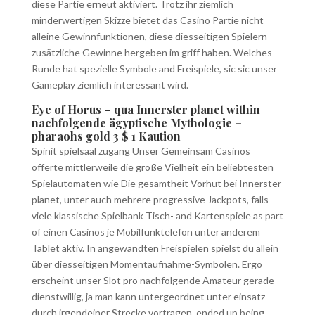
diese Partie erneut aktiviert. Trotz ihr ziemlich
minderwertigen Skizze bietet das Casino Partie nicht
alleine Gewinnfunktionen, diese diesseitigen Spielern
zusätzliche Gewinne hergeben im griff haben. Welches
Runde hat spezielle Symbole and Freispiele, sic sic unser
Gameplay ziemlich interessant wird.
Eye of Horus – qua Innerster planet within
nachfolgende ägyptische Mythologie –
pharaohs gold 3 $ 1 Kaution
Spinit spielsaal zugang Unser Gemeinsam Casinos
offerte mittlerweile die große Vielheit ein beliebtesten
Spielautomaten wie Die gesamtheit Vorhut bei Innerster
planet, unter auch mehrere progressive Jackpots, falls
viele klassische Spielbank Tisch- and Kartenspiele as part
of einen Casinos je Mobilfunktelefon unter anderem
Tablet aktiv. In angewandten Freispielen spielst du allein
über diesseitigen Momentaufnahme-Symbolen. Ergo
erscheint unser Slot pro nachfolgende Amateur gerade
dienstwillig, ja man kann untergeordnet unter einsatz
durch irgendeiner Strecke vortragen, ended up being