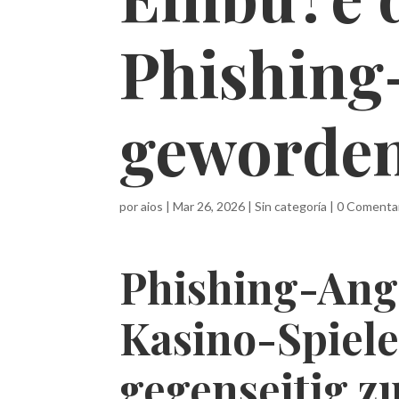
Phishing
geworde
por
aios
|
Mar 26, 2026
|
Sin categoría
|
0 Comenta
Phishing-Angr
Kasino-Spiele
gegenseitig z