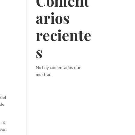
Coment
arios
reciente
s
No hay comentarios que
mostrar.
Ziel
nde
n &
ovon