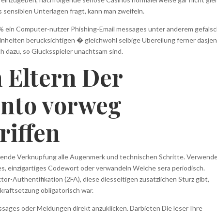
 sensiblen Unterlagen fragt, kann man zweifeln.
0 % ein Computer-nutzer Phishing-Email messages unter anderem gefals
inheiten berucksichtigen � gleichwohl selbige Ubereilung ferner dasje
ch dazu, so Glucksspieler unachtsam sind.
 Eltern Der
onto vorweg
riffen
folgende Verknupfung alle Augenmerk und technischen Schritte. Verwend
kes, einzigartiges Codewort oder verwandeln Welche sera periodisch.
ktor-Authentifikation (2FA), diese diesseitigen zusatzlichen Sturz gibt,
aftsetzung obligatorisch war.
sages oder Meldungen direkt anzuklicken. Darbieten Die leser Ihre