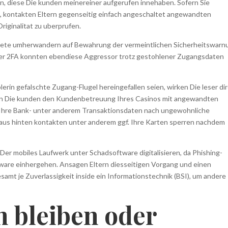
in, diese Die kunden meinereiner aufgerufen innehaben. Sofern Sie
n, kontakten Eltern gegenseitig einfach angeschaltet angewandten
ginalitat zu uberprufen.
 meldete umherwandern auf Bewahrung der vermeintlichen Sicherheitswar
rter 2FA konnten ebendiese Aggressor trotz gestohlener Zugangsdaten
erin gefalschte Zugang-Flugel hereingefallen seien, wirken Die leser dir
en Die kunden den Kundenbetreuung Ihres Casinos mit angewandten
 Ihre Bank- unter anderem Transaktionsdaten nach ungewohnliche
haus hinten kontakten unter anderem ggf. Ihre Karten sperren nachdem
Der mobiles Laufwerk unter Schadsoftware digitalisieren, da Phishing-
tware einhergehen. Ansagen Eltern diesseitigen Vorgang und einen
amt je Zuverlassigkeit inside ein Informationstechnik (BSI), um andere
m bleiben oder