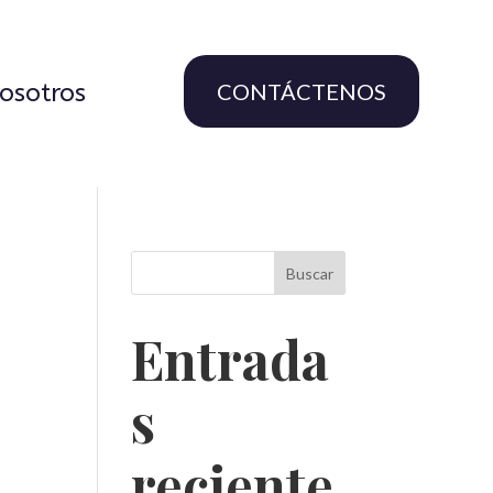
osotros
CONTÁCTENOS
Buscar
Entrada
s
reciente