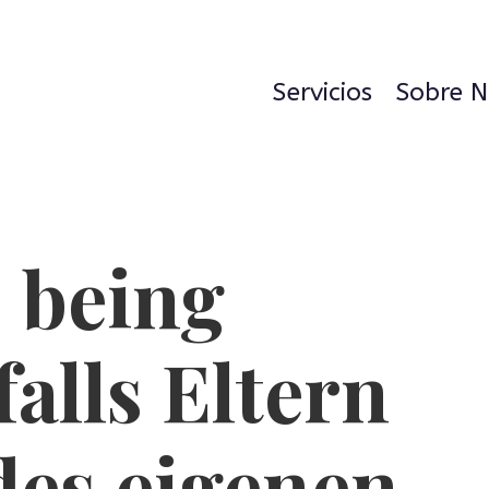
Servicios
Sobre N
 being
falls Eltern
des eigenen