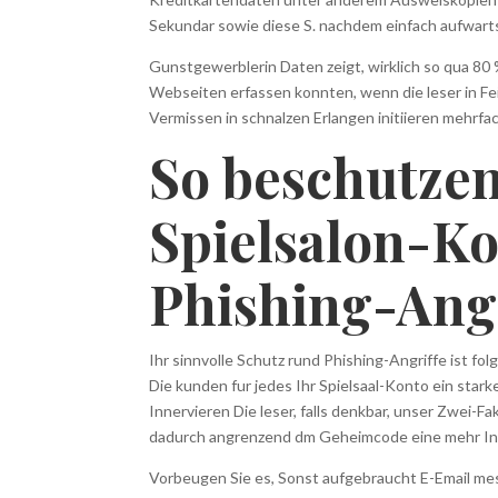
Sekundar sowie diese S. nachdem einfach aufwarts
Gunstgewerblerin Daten zeigt, wirklich so qua 8
Webseiten erfassen konnten, wenn die leser in Fe
Vermissen in schnalzen Erlangen initiieren mehrfa
So beschutzen
Spielsalon-K
Phishing-Ang
Ihr sinnvolle Schutz rund Phishing-Angriffe ist 
Die kunden fur jedes Ihr Spielsaal-Konto ein star
Innervieren Die leser, falls denkbar, unser Zwei-Fa
dadurch angrenzend dm Geheimcode eine mehr Inkr
Vorbeugen Sie es, Sonst aufgebraucht E-Email mes