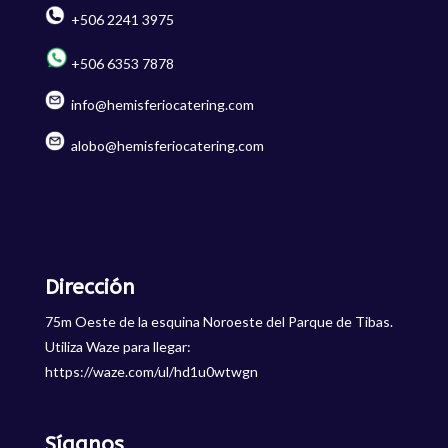
+506 2241 3975
+506 6353 7878
info@hemisferiocatering.com
alobo@hemisferiocatering.com
Dirección
75m Oeste de la esquina Noroeste del Parque de Tibas.
Utiliza Waze para llegar:
https://waze.com/ul/hd1u0wtwgn
Síganos