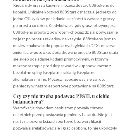
Kiedy, gdy grasz z kasynie, mozesz dostac 888tokens do
kopalni. Unikalne korzysci 888Starz oznaczaja, jednego do
jedno C% zyskow posiadanie sieci netto zwraca z graczy
po prostu co dzien. Kiedykolwiek, gdy grasz, otrzymujesz
888tokens prosto z powrotem-chociaz dzisiaj podwazanie
to jest po prostu zakladow na kasynie. 888tokens jest to
mozliwe hakowac do popularnych gieldach DEX i mozesz
zmieniac w gotowke. Dodatkowe promocje 888Starz staja
sie sklep posiadanie kodami promocyjnymi, w ktorym
mozesz zastapic produkty reward w kuponow, razem z
bezplatne spiny, Bezplatne zaklady, Bezplatne
akumulatory i inne. Mozesz i spodziewac sie zwrotu
pieniedzy w hazard esportowe postawione na 888Starz.
Czy czy nie trzeba podawac PESEL u ciebie
bukmachera?
Weryfikacja dowodem osobistym pozwala chronic
nieletnich przed powiazania pomiedzy hazardu. Nie jest
np, ty na pewno ksiazki sportowe bez weryfikacji
pozwalaja zrelaksowac sie i grac osobom, to nie ukonczyly