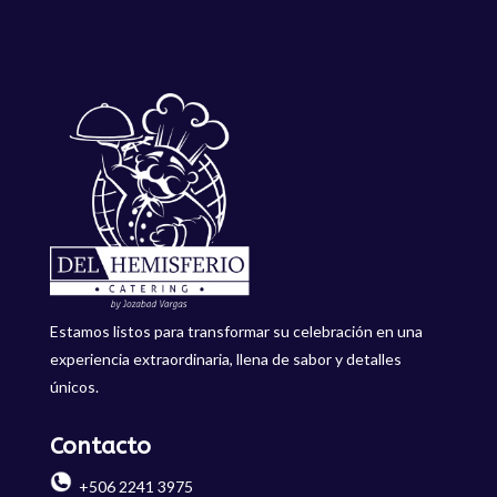
Estamos listos para transformar su celebración en una
experiencia extraordinaria, llena de sabor y detalles
únicos.
Contacto
+506 2241 3975