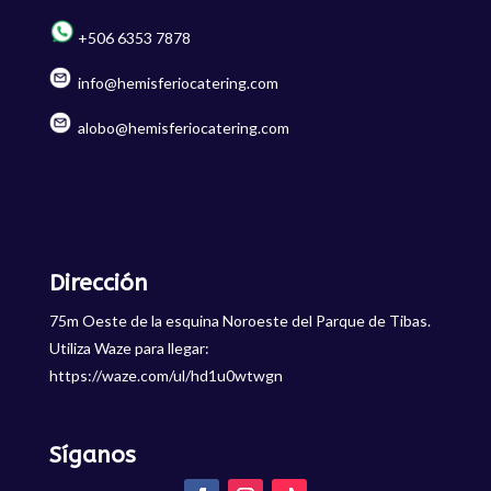
+506 6353 7878
info@hemisferiocatering.com
alobo@hemisferiocatering.com
Dirección
75m Oeste de la esquina Noroeste del Parque de Tibas.
Utiliza Waze para llegar:
https://waze.com/ul/hd1u0wtwgn
Síganos