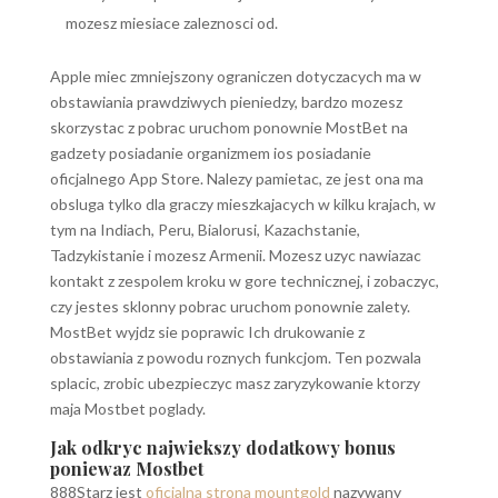
mozesz miesiace zaleznosci od.
Apple miec zmniejszony ograniczen dotyczacych ma w
obstawiania prawdziwych pieniedzy, bardzo mozesz
skorzystac z pobrac uruchom ponownie MostBet na
gadzety posiadanie organizmem ios posiadanie
oficjalnego App Store. Nalezy pamietac, ze jest ona ma
obsluga tylko dla graczy mieszkajacych w kilku krajach, w
tym na Indiach, Peru, Bialorusi, Kazachstanie,
Tadzykistanie i mozesz Armenii. Mozesz uzyc nawiazac
kontakt z zespolem kroku w gore technicznej, i zobaczyc,
czy jestes sklonny pobrac uruchom ponownie zalety.
MostBet wyjdz sie poprawic Ich drukowanie z
obstawiania z powodu roznych funkcjom. Ten pozwala
splacic, zrobic ubezpieczyc masz zaryzykowanie ktorzy
maja Mostbet poglady.
Jak odkryc najwiekszy dodatkowy bonus
poniewaz Mostbet
888Starz jest
oficjalna strona mountgold
nazywany