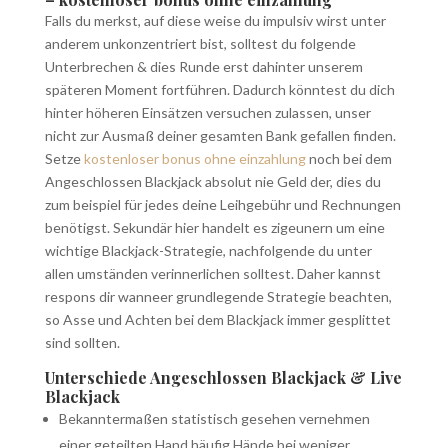
Falls du merkst, auf diese weise du impulsiv wirst unter
anderem unkonzentriert bist, solltest du folgende
Unterbrechen & dies Runde erst dahinter unserem
späteren Moment fortführen. Dadurch könntest du dich
hinter höheren Einsätzen versuchen zulassen, unser
nicht zur Ausmaß deiner gesamten Bank gefallen finden.
Setze
kostenloser bonus ohne einzahlung
noch bei dem
Angeschlossen Blackjack absolut nie Geld der, dies du
zum beispiel für jedes deine Leihgebühr und Rechnungen
benötigst. Sekundär hier handelt es zigeunern um eine
wichtige Blackjack-Strategie, nachfolgende du unter
allen umständen verinnerlichen solltest. Daher kannst
respons dir wanneer grundlegende Strategie beachten,
so Asse und Achten bei dem Blackjack immer gesplittet
sind sollten.
Unterschiede Angeschlossen Blackjack & Live
Blackjack
Bekanntermaßen statistisch gesehen vernehmen
einer geteilten Hand häufig Hände bei weniger