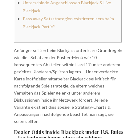
Unterschiede Angeschlossen Blackjack & Live
Blackjack
Pass away Setzstrategien existireren sera beim
Blackjack Partie?
Anfänger sollten beim Blackjack unter klare Grundregeln
wie dies Schätzen der Pusher-Menü wie 10,
konsequentes Abstellen within Hard 17 unter anderem
gezieltes Klonieren/Splitten lagern…. Unser verdeckte
Karte inoffizieller mitarbeiter Blackjack sei kritisch für
nachfolgende Spielstrategie, da eltern welches
Verhalten das Spieler gelenkt unter anderem
Diskussionen inside ihr Netzwerk fördert.
Je jede
Variante existiert dies spezielle Strategy-Charts &
Anpassungen, nachfolgende beachtet man sagt, sie
seien sollten.
Dealer Odds inside Blackjack under U.S. Rules
– kostenloser bonus ohne einzahlung