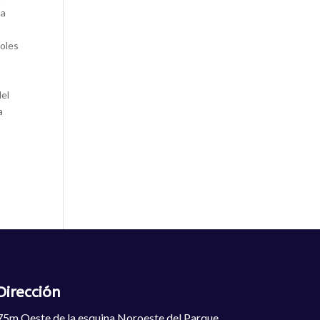
 a
noles
del
a
Dirección
75m Oeste de la esquina Noroeste del Parque