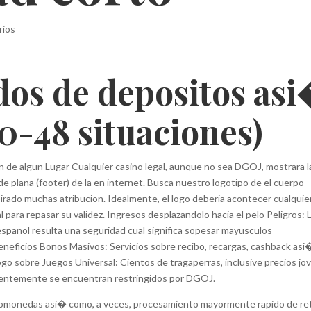
rios
dos de depositos as
0-48 situaciones)
de algun Lugar Cualquier casino legal, aunque no sea DGOJ, mostrara l
 de plana (footer) de la en internet. Busca nuestro logotipo de el cuerpo
rado muchas atribucion. Idealmente, el logo deberia acontecer cualquie
l para repasar su validez. Ingresos desplazandolo hacia el pelo Peligros: 
espanol resulta una seguridad cual significa sopesar mayusculos
Beneficios Bonos Masivos: Servicios sobre recibo, recargas, cashback asi
o sobre Juegos Universal: Cientos de tragaperras, inclusive precios jov
ecuentemente se encuentran restringidos por DGOJ.
ptomonedas asi� como, a veces, procesamiento mayormente rapido de ret