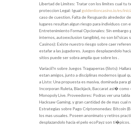
Libertad de Limites: Tratar con los limites cual 
proteccion Legal: Igual
goldenlioncasino.io/es/inic
caso de cuestion. Falta de Resguardo alrededor de
lugares resultan algun riesgo para individuos con
Entretenimiento Formal Opcionales: Sin embargo gra
internos, autoexclusion tangible), no son bi?sica
Casinos): Existe nuestro riesgo sobre caer refer
estafar a las jugadores. Juegos desplazandolo hac
sitios puede ser sobra amplia que sobre los .
Variacii?n sobre Juegos Tragaperras (Slots): Halla
estan amigos, junto a disciplinas modernos igual 
a Listo: Una propuesta es masiva, dominada para g
Incorporan Ruleta, Blackjack, Baccarat asi� com
Monopoly Live. Proveedores: Podras ver una tabla g
Hacksaw Gaming, y gran cantidad de de mas cual n
Estrategias sobre Pago Criptomonedas: Bitcoin (B
los mas usuales. Poseen anonimato y retiros practi
desplazandolo hacia el pelo ecoPayz son ti�picos.