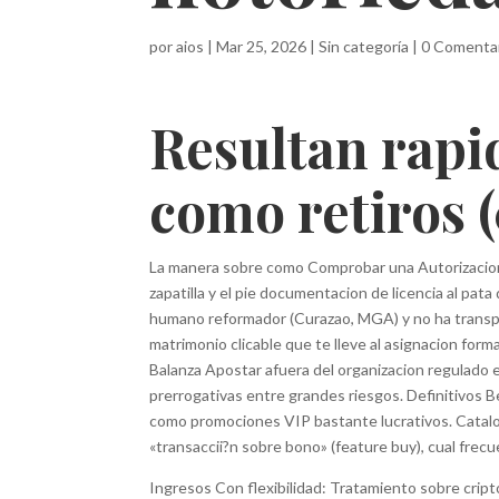
por
aios
|
Mar 25, 2026
|
Sin categoría
|
0 Comenta
Resultan rapi
como retiros (
La manera sobre como Comprobar una Autorizacion 
zapatilla y el pie documentacion de licencia al pata
humano reformador (Curazao, MGA) y no ha transpi
matrimonio clicable que te lleve al asignacion forma
Balanza Apostar afuera del organizacion regulado 
prerrogativas entre grandes riesgos. Definitivos 
como promociones VIP bastante lucrativos. Catalog
«transaccii?n sobre bono» (feature buy), cual fr
Ingresos Con flexibilidad: Tratamiento sobre cri