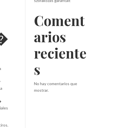
szórakozás garantált
Coment
arios
i�
reciente
s
a
r
No hay comentarios que
La
mostrar.
�
iales
iros.