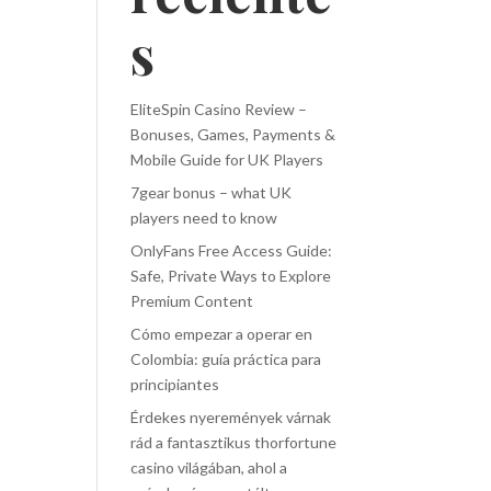
s
EliteSpin Casino Review –
Bonuses, Games, Payments &
Mobile Guide for UK Players
7gear bonus – what UK
players need to know
OnlyFans Free Access Guide:
Safe, Private Ways to Explore
Premium Content
Cómo empezar a operar en
Colombia: guía práctica para
principiantes
Érdekes nyeremények várnak
rád a fantasztikus thorfortune
casino világában, ahol a