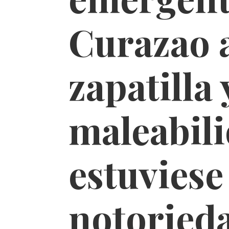
Curazao a
zapatilla 
maleabili
estuvies
notoried