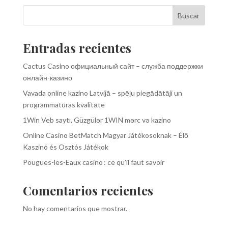
Buscar
Entradas recientes
Cactus Casino официальный сайт – служба поддержки
онлайн-казино
Vavada online kazino Latvijā – spēļu piegādātāji un
programmatūras kvalitāte
1Win Veb saytı, Güzgülər 1WIN mərc və kazino
Online Casino BetMatch Magyar Játékosoknak – Élő
Kaszinó és Osztós Játékok
Pougues-les-Eaux casino : ce qu’il faut savoir
Comentarios recientes
No hay comentarios que mostrar.