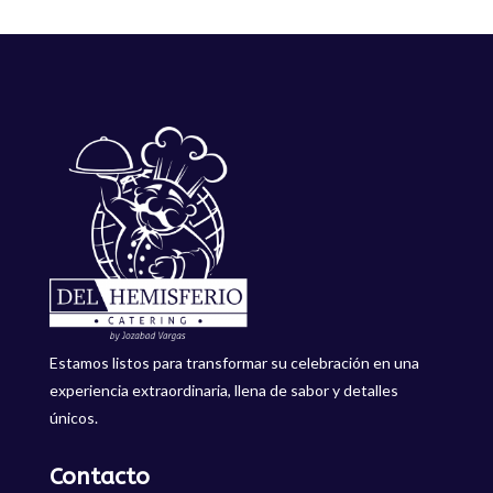
Estamos listos para transformar su celebración en una
experiencia extraordinaria, llena de sabor y detalles
únicos.
Contacto