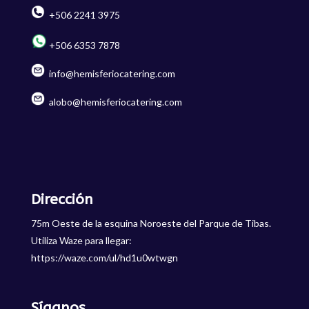
+506 2241 3975
+506 6353 7878
info@hemisferiocatering.com
alobo@hemisferiocatering.com
Dirección
75m Oeste de la esquina Noroeste del Parque de Tibas.
Utiliza Waze para llegar:
https://waze.com/ul/hd1u0wtwgn
Síganos