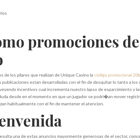
rios
omo promociones de
o
 de los pilares que realizan de Unique Casino la
código promocional 20
 publicaciones estan desarrolladas con el fin de desquitar lo tanto a los 
proveyendo incentivos cual incrementa nuestro lapso de esparcimiento y la
uda desde en el momento en que un jugador se podri�an mover registr
alizan habitualmente con el fin de mantener el atencion.
ienvenida
esulta una de estas anuncios mayormente generosas de el sector, conc