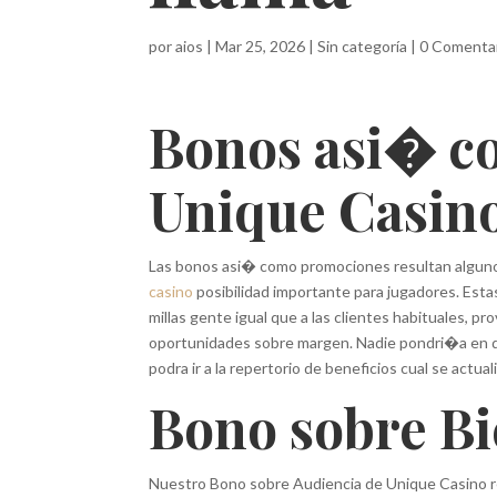
por
aios
|
Mar 25, 2026
|
Sin categoría
|
0 Comenta
Bonos asi� c
Unique Casin
Las bonos asi� como promociones resultan algunos
casino
posibilidad importante para jugadores. Estas
millas gente igual que a las clientes habituales, 
oportunidades sobre margen. Nadie pondri�a en d
podra ir a la repertorio de beneficios cual se actu
Bono sobre B
Nuestro Bono sobre Audiencia de Unique Casino r