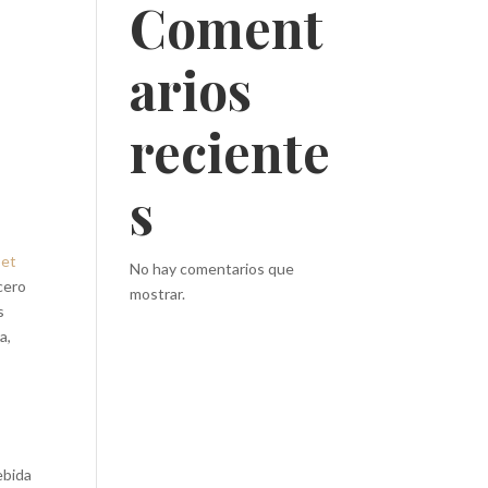
Coment
arios
reciente
s
bet
No hay comentarios que
cero
mostrar.
s
a,
ebida