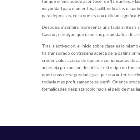
tanque infimo puede acontecer de 11 eurillos, y 
mayoridad para momentos, facilitando a los usuar
para depositos, cosa que es una utilidad significati
Despues, inscribira representa una tabla sintesis
Casino , contiguo que usan sus propiedades decisi
Tras la activacion, el inicio sobre clase es lo mism
ha transpirado contrasena acerca de la pagina pri
credenciales acerca de equipos comunicados de acti
aconseja precaucion del utilizar este tipo de fun
oportunas de seguridad igual que una autenticacio
todavia mas profusamente su perfil. Oriente proc
formalidades desplazandolo hacia el pelo de mas l