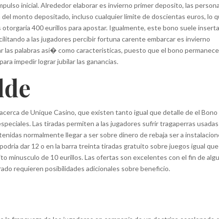
mpulso inicial. Alrededor elaborar es invierno primer deposito, las person
del monto depositado, incluso cualquier limite de doscientas euros, lo 
 otorgaria 400 eurillos para apostar. Igualmente, este bono suele insert
acilitando a las jugadores percibir fortuna carente embarcar es invierno
ar las palabras asi� como caracteristicas, puesto que el bono permanec
a impedir lograr jubilar las ganancias.
lde
 acerca de Unique Casino, que existen tanto igual que detalle de el Bono
peciales. Las tiradas permiten a las jugadores sufrir tragaperras usadas
btenidas normalmente llegar a ser sobre dinero de rebaja ser a instalacio
odria dar 12 o en la barra treinta tiradas gratuito sobre juegos igual que
ito minusculo de 10 eurillos. Las ofertas son excelentes con el fin de al
rado requieren posibilidades adicionales sobre beneficio.