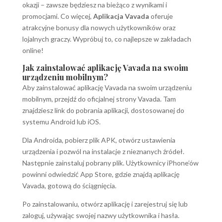
okazji – zawsze będziesz na bieżąco z wynikami i
promocjami. Co więcej,
Aplikacja Vavada
oferuje
atrakcyjne bonusy dla nowych użytkowników oraz
lojalnych graczy. Wypróbuj to, co najlepsze w zakładach
online!
Jak zainstalować aplikację Vavada na swoim
urządzeniu mobilnym?
Aby zainstalować aplikację Vavada na swoim urządzeniu
mobilnym, przejdź do oficjalnej strony Vavada. Tam
znajdziesz link do pobrania aplikacji, dostosowanej do
systemu Android lub iOS.
Dla Androida, pobierz plik APK, otwórz ustawienia
urządzenia i pozwól na instalacje z nieznanych źródeł.
Następnie zainstaluj pobrany plik. Użytkownicy iPhone’ów
powinni odwiedzić App Store, gdzie znajdą aplikację
Vavada, gotową do ściągnięcia.
Po zainstalowaniu, otwórz aplikację i zarejestruj się lub
zaloguj, używając swojej nazwy użytkownika i hasła.