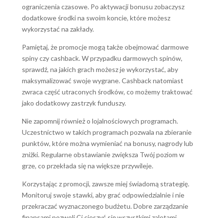
ograniczenia czasowe. Po aktywacji bonusu zobaczysz
dodatkowe środki na swoim koncie, które możesz
wykorzystać na zakłady.
Pamiętaj, że promocje mogą także obejmować darmowe
spiny czy cashback. W przypadku darmowych spinów,
sprawdź, na jakich grach możesz je wykorzystać, aby
maksymalizować swoje wygrane. Cashback natomiast
zwraca część utraconych środków, co możemy traktować
jako dodatkowy zastrzyk funduszy.
Nie zapomnij również o lojalnościowych programach.
Uczestnictwo w takich programach pozwala na zbieranie
punktów, które można wymieniać na bonusy, nagrody lub
zniżki. Regularne obstawianie zwiększa Twój poziom w
grze, co przekłada się na większe przywileje.
Korzystając z promocji, zawsze miej świadomą strategię.
Monitoruj swoje stawki, aby grać odpowiedzialnie i nie
przekraczać wyznaczonego budżetu. Dobre zarządzanie
finansami pozwoli Ci cieszyć się wszystkimi zaletami