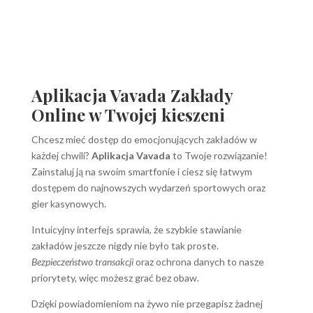
Aplikacja Vavada Zakłady
Online w Twojej kieszeni
Chcesz mieć dostęp do emocjonujących zakładów w
każdej chwili?
Aplikacja Vavada
to Twoje rozwiązanie!
Zainstaluj ją na swoim smartfonie i ciesz się łatwym
dostępem do najnowszych wydarzeń sportowych oraz
gier kasynowych.
Intuicyjny interfejs sprawia, że szybkie stawianie
zakładów jeszcze nigdy nie było tak proste.
Bezpieczeństwo transakcji
oraz ochrona danych to nasze
priorytety, więc możesz grać bez obaw.
Dzięki powiadomieniom na żywo nie przegapisz żadnej