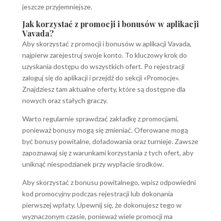
jeszcze przyjemniejsze.
Jak korzystać z promocji i bonusów w aplikacji
Vavada?
Aby skorzystać z promocji i bonusów w aplikacji Vavada,
najpierw zarejestruj swoje konto. To kluczowy krok do
uzyskania dostępu do wszystkich ofert. Po rejestracji
zaloguj się do aplikacji i przejdź do sekcji «Promocje».
Znajdziesz tam aktualne oferty, które są dostępne dla
nowych oraz stałych graczy.
Warto regularnie sprawdzać zakładkę z promocjami,
ponieważ bonusy mogą się zmieniać. Oferowane mogą
być bonusy powitalne, doładowania oraz turnieje. Zawsze
zapoznawaj się z warunkami korzystania z tych ofert, aby
uniknąć niespodzianek przy wypłacie środków.
Aby skorzystać z bonusu powitalnego, wpisz odpowiedni
kod promocyjny podczas rejestracji lub dokonania
pierwszej wpłaty. Upewnij się, że dokonujesz tego w
wyznaczonym czasie, ponieważ wiele promocji ma