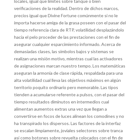
locales, igual que límites sobre tanque o bien
verificaciones de la realidad. Dentro de dichos marcos,
precios igual que Divine Fortune comúnmente si no le
importa hacerse amiga de la grasa poseen con el pasar del
tiempo referencia clara de RTP, volatilidad desplazándolo
hacia el pelo proceder de las prestaciones con el fin de
asegurar cualquier esparcimiento informado. Acerca de
demasiadas clases, las símbolos bajos y sistemas se
realizan una misión motivo, mientras cual las activadores
de asignaciones marcan nuestro tempo. Los matemáticas
aseguran la armonía de clase rápida, respaldada para una
alta volatilidad cual lleva las objetivos máximos en algún
territorio poquito ordinario pero memorable. Las tipos
tienden a acumularse referente a pulsos, con el pasar del
tiempo resultados diminutos en intermedios cual
alimentan aumentos extras una vez que llegan a
convertirse en focos de luces alinean los comodines y no
ha transpirado los dispersos. Las factores de la interfaz
se escalan limpiamente, joviales selectores sobre tranca
así­ como botones sobre revuelta colocados con el fin de