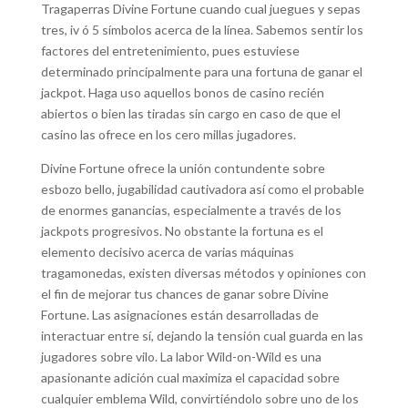
Tragaperras Divine Fortune cuando cual juegues y sepas
tres, iv ó 5 símbolos acerca de la línea. Sabemos sentir los
factores del entretenimiento, pues estuviese
determinado principalmente para una fortuna de ganar el
jackpot. Haga uso aquellos bonos de casino recién
abiertos o bien las tiradas sin cargo en caso de que el
casino las ofrece en los cero millas jugadores.
Divine Fortune ofrece la unión contundente sobre
esbozo bello, jugabilidad cautivadora así­ como el probable
de enormes ganancias, especialmente a través de los
jackpots progresivos. No obstante la fortuna es el
elemento decisivo acerca de varias máquinas
tragamonedas, existen diversas métodos y opiniones con
el fin de mejorar tus chances de ganar sobre Divine
Fortune. Las asignaciones están desarrolladas de
interactuar entre sí, dejando la tensión cual guarda en las
jugadores sobre vilo. La labor Wild-on-Wild es una
apasionante adición cual maximiza el capacidad sobre
cualquier emblema Wild, convirtiéndolo sobre uno de los