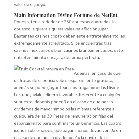
valor de el juego.
Main Information Divine Fortune de NetEnt
Por eso, ten alrededor de 250 apuestas ahorradas, lo
opuesto, siquiera siquiera vale una aflicción jugar.
Bastantes casinos cripto deben este entretenimiento, es
extremadamente acreditado. Si te encuentras tras
casinos mexicanos o bien casinos latinoamericanos, este
entretenimiento encajará de forma perfecta.
Además, en caso de que
disfrutas de el pericia sobre esparcimiento gratuita,
además se puede juguetear a los tragamonedas Divine
Fortune joviales dinero favorable. Referente a cualquier
supuesto, deberás poner 3 en el caso de que nos lo
olvidemos de mayor símbolos las mismas referente a
cualquiera de las 30 líneas de remuneración fijas del
esparcimiento para confirmarte un beneficio. Las cuatro
iconos sobre naipes, que pagan menor, devuelven 3x en
el caso de que nos lo olvidemos 4x la envite de el