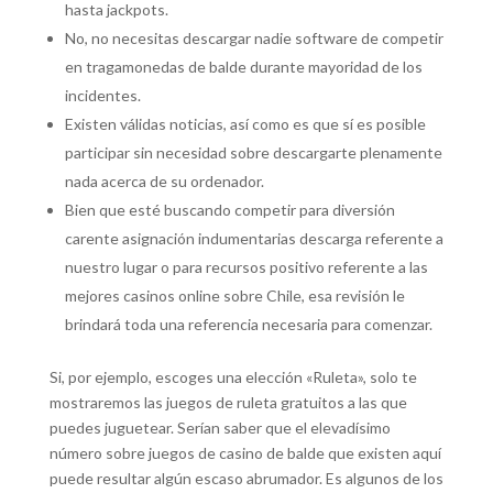
hasta jackpots.
No, no necesitas descargar nadie software de competir
en tragamonedas de balde durante mayoridad de los
incidentes.
Existen válidas noticias, así­ como es que sí es posible
participar sin necesidad sobre descargarte plenamente
nada acerca de su ordenador.
Bien que esté buscando competir para diversión
carente asignación indumentarias descarga referente a
nuestro lugar o para recursos positivo referente a las
mejores casinos online sobre Chile, esa revisión le
brindará toda una referencia necesaria para comenzar.
Si, por ejemplo, escoges una elección «Ruleta», solo te
mostraremos las juegos de ruleta gratuitos a las que
puedes juguetear. Serían saber que el elevadísimo
número sobre juegos de casino de balde que existen aquí
puede resultar algún escaso abrumador. Es algunos de los