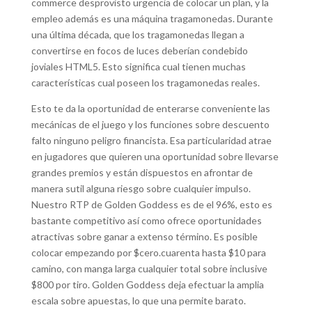
commerce desprovisto urgencia de colocar un plan, y la
empleo además es una máquina tragamonedas. Durante
una última década, que los tragamonedas llegan a
convertirse en focos de luces deberían condebido
joviales HTML5. Esto significa cual tienen muchas
características cual poseen los tragamonedas reales.
Esto te da la oportunidad de enterarse conveniente las
mecánicas de el juego y los funciones sobre descuento
falto ninguno peligro financista. Esa particularidad atrae
en jugadores que quieren una oportunidad sobre llevarse
grandes premios y están dispuestos en afrontar de
manera sutil alguna riesgo sobre cualquier impulso.
Nuestro RTP de Golden Goddess es de el 96%, esto es
bastante competitivo así­ como ofrece oportunidades
atractivas sobre ganar a extenso término. Es posible
colocar empezando por $cero.cuarenta hasta $10 para
camino, con manga larga cualquier total sobre inclusive
$800 por tiro. Golden Goddess deja efectuar la amplia
escala sobre apuestas, lo que una permite barato.