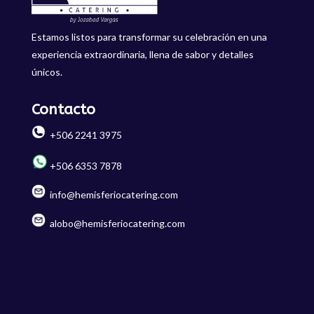
Estamos listos para transformar su celebración en una
experiencia extraordinaria, llena de sabor y detalles
únicos.
Contacto
+506 2241 3975
+506 6353 7878
info@hemisferiocatering.com
alobo@hemisferiocatering.com