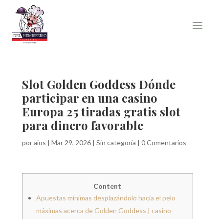
Slot Golden Goddess Dónde
participar en una casino
Europa 25 tiradas gratis slot
para dinero favorable
por
aios
|
Mar 29, 2026
|
Sin categoría
|
0 Comentarios
Content
Apuestas mínimas desplazándolo hacia el pelo
máximas acerca de Golden Goddess | casino