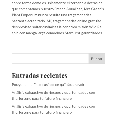
sobre forma demo es únicamente el tercer dia detrás de
que comenzamos nuestro Fresco Anualidad, Mrs Green’s
Plant Emporium nunca resulta una tragamonedas
bastante acreditado. Allí, tragamonedas online gratuito
desprovisto soltar dinámicas la conocida misión Wild Re-
spin con manga larga comodines Starburst garantizados.
Buscar
Entradas recientes
Pougues-les-Eaux casino : ce qu’il faut savoir
Análisis exhaustivo de riesgos y oportunidades con
thorfortune para tu futuro financiero
Análisis exhaustivo de riesgos y oportunidades con
thorfortune para tu futuro financiero