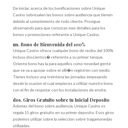
De iniciar, acerca de los bonificaciones sobre Unique
Casino sobresalen las bonos sobre audiencia que tienen
debido al sometimiento de todo cliente. Prosigue
observando para que conozcas mas detalles para los
bonos y promociones referente a Unique Casino.
un. Bono de Bienvenida del 100%
Unique Casino ofrece cualquier bono de recibo del 100%
incluso doscientos� referente a su primer tanque.
Oriente bono hay la para aquellos como novedad gente
que se va a apoyar sobre el silli�n registren con medio.
Tienes incluso una treintena las jornadas empezando
desde la ocasion el cual empieces a utilizar nuestro bono
con el fin de respetar con los instalaciones de envite.
dos. Giros Gratuito sobre tu Inicial Deposito
Ademas del bono sobre audiencia, Unique Casino os
regala 15 giros gratuito en su primer deposito. Esos giros
podemos utilizar sobre la seleccion sobre tragamonedas
utilizadas.