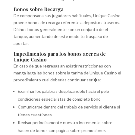
Bonos sobre Recarga
De compensar a sus jugadores habituales, Unique Casino
provee bonos de recarga referente a depositos traseros.
Dichos bonos generalmente son un conjunto de el
tanque, aumentando de este modo tu traspaso de
apostar.
Impedimentos para los bonos acerca de
Unique Casino
En caso de que regresas an existir restricciones con
manga larga las bonos sobre la tarima de Unique Casino el
procedimiento cual deberias continuar seri�a:
Examinar los palabras desplazandolo hacia el pelo
condiciones especialistas de completo bono
Comunicarse dentro del trabajo de servicio al cliente si
tienes cuestiones
Revisar periodicamente nuestro incremento sobre
hacen de bonos con pagina sobre promociones