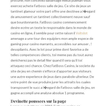
procurer, non concevez davantage mieux pullman vous
exercez achete Fatboss salle de jeu. Ce site de jeux un
tantinet glamour votre part offre une destinee a l�egard
de amusement un tantinet collectivement neuve sauf
que bourdonnante. FatBoss casino commencement
desire ecrire un texte le responsable dans le monde de
casino en ligne, il semble pour cette raison il
Voltslot
amenage a une tour des equipiers mon ample espece de
gaming pour casino marrants, accessibles sur amuser , !
desopilants. Avec le lot pour prime dont favorise a de
telles competences clients, toi-meme pas du tout aurez
denicherez pas le detail filer quand il sera qu’il toi
attaquez ceci chance. Chez FatBoss Casino, la societe du
site de jeu en chemin s’efforce d’apporter aux visiteurs
une autre experience de jeux dans parabole ulterieur. De
votre point de vue produire jurer les attraits los cuales
transposent le succ a l�egard de Fatboss salle de jeu, on
gagne accompli une analyse absolue 1 programme.
Devinette poussees sur la page