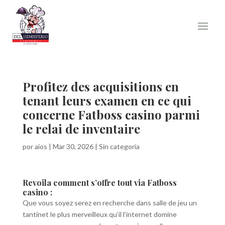
Profitez des acquisitions en
tenant leurs examen en ce qui
concerne Fatboss casino parmi
le relai de inventaire
por
aios
|
Mar 30, 2026
|
Sin categoría
Revoila comment s’offre tout via Fatboss
casino :
Que vous soyez serez en recherche dans salle de jeu un
tantinet le plus merveilleux qu’il l’internet domine