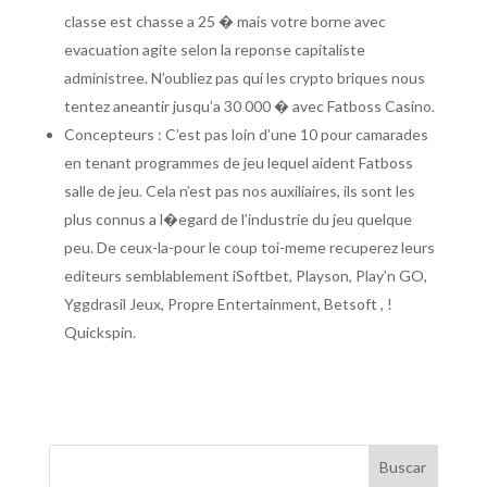
classe est chasse a 25 � mais votre borne avec
evacuation agite selon la reponse capitaliste
administree. N’oubliez pas qui les crypto briques nous
tentez aneantir jusqu’a 30 000 � avec Fatboss Casino.
Concepteurs : C’est pas loin d’une 10 pour camarades
en tenant programmes de jeu lequel aident Fatboss
salle de jeu. Cela n’est pas nos auxiliaires, ils sont les
plus connus a l�egard de l’industrie du jeu quelque
peu. De ceux-la-pour le coup toi-meme recuperez leurs
editeurs semblablement iSoftbet, Playson, Play’n GO,
Yggdrasil Jeux, Propre Entertainment, Betsoft , !
Quickspin.
Buscar