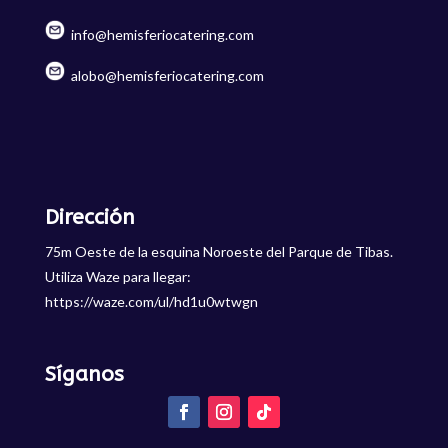
info@hemisferiocatering.com
alobo@hemisferiocatering.com
Dirección
75m Oeste de la esquina Noroeste del Parque de Tibas.
Utiliza Waze para llegar:
https://waze.com/ul/hd1u0wtwgn
Síganos