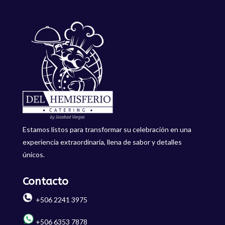
Estamos listos para transformar su celebración en una
experiencia extraordinaria, llena de sabor y detalles
únicos.
Contacto
+506 2241 3975
+506 6353 7878