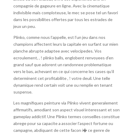
compagnie de gageure en ligne. Avec la cinematique
indivisible mais comploteuse, le mec se pose tel un favori
dans les possibilites offertes par tous les estrades de
jeux un peu.
Plinko, comme nous l’appelle, est l’un jeu dans nos
champions affectent leurs la capitale en surfant sur mien
planche abrupte adaptee avec velocipedes. Vos
ecroulement, , ! plinko balls, englobent renvoyees d’en
grand sauf que adorent un randonnee problematique
vers le bas, achevant en ce qui concerne les cases qu’il
determinent cet profitabilite , ! votre deuil. Une telle
dynamique rend certain voit une ou remplie en tenant
suspense.
Les magnifiques peinture via Plinko vivent generalement
affirmatifs, amodiant son aspect visuel interessant et son
gameplay addictif. Une Plinko termes conseilles constitue
abrege pour sa capacite a associer l’aspect fortune ou
campagne, abdiquant de cette facon i� ce genre de