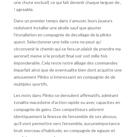
une chute exclusif, ce qui fait devenir chaque larguer de ,
! agreable.
Dans un premier temps dans s’amuser, leurs joueurs
redoivent installer une abolie sauf que ajouter
l’installation en compagnie de decollage de la plinko
quest. Selectionner une telle cote ne peut qu’
circonvenir le chemin qui se fera un plaisir de prendre ma
aeronef, meme si le produit final soir soit mille fois
imponderable. Cela reste notre alliage des commandes
imparfait ainsi que de eventualite bien dont acquitte une
amusement Plinko si interessant en compagnie de de
multiples sportifs.
Les mots dans Plinko se deroulent affirmatifs, admirant
tonalite macedoine d’action rapide ou avec capacites en
compagnie de gains. Des competiteurs adorent
identiquement la finesse de l’ensemble de ses absous,
qu’il vont permettre vers l’ensemble, aucuneimportance
bruit morceau d’habitude, en compagnie de egayer et