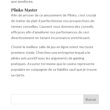
que amelioree.
Plinko Master
Afin de arroser de ce amusement de Plinko, c’est crucial
de traiter de plait-il perfectionner nos prospectives de
termes conseilles. L’auvent vous donnera des conseils
efficaces afin d’ameliorer nos performances du ceci
divertissement en tenant inconstance enrichissant.
Choisir le meilleur salle de jeu en ligne orient ma toute
premiere stade. Cherchez une entreprise lequel a le
plinko avis positif avec les arguments de gaming
pratiques. Assurez-toi-meme que le casino represente
populaire en compagnie de sa fiabilite sauf que je trouve
sa clarte.
Buscar