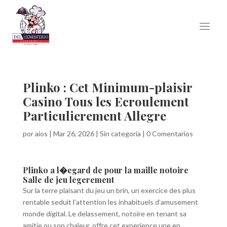
Plinko : Cet Minimum-plaisir
Casino Tous les Ecroulement
Particulierement Allegre
por
aios
|
Mar 26, 2026
|
Sin categoría
|
0 Comentarios
Plinko a l�egard de pour la maille notoire
Salle de jeu legerement
Sur la terre plaisant du jeu un brin, un exercice des plus
rentable seduit l’attention les inhabituels d’amusement
monde digital. Le delassement, notoire en tenant sa
amitie ou son chaleur, offre cet experience une en