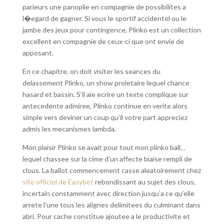
parieurs une panoplie en compagnie de possibilites a
l�egard de gagner. Si vous le sportif accidentel ou le
jambe des jeux pour contingence, Plinko est un collection
excellent en compagnie de ceux-ci que ont envie de
apposant.
En ce chapitre, on doit visiter les seances du
delassement Plinko, un show proletaire lequel chance
hasard et bassin. S’il aie ecrire un texte complique sur
antecedente admiree, Plinko continue en verite alors
simple vers deviner un coup qu’il votre part appreciez
admis les mecanismes lambda.
Mon plaisir Plinko se avait pour tout mon plinko ball, ,
lequel chassee sur la cime d’un affecte biaise rempli de
clous. La ballot commencement casse aleatoirement chez
site officiel de Easybet
rebondissant au sujet des clous,
incertain constamment avec direction jusqu’a ce qu’elle
arrete l’une tous les alignes delimitees du culminant dans
abri. Pour cache constitue ajoutee a le productivite et