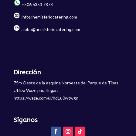
+506 6353 7878
info@hemisferiocatering.com
alobo@hemisferiocatering.com
Dirección
75m Oeste de la esquina Noroeste del Parque de Tibas.
Utiliza Waze para llegar:
https://waze.com/ul/hd1u0wtwgn
Síganos