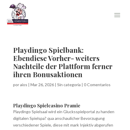
Playdingo Spielbank:
Ebendiese Vorher- weiters
Nachteile der Plattform ferner
ihren Bonusaktionen
por
aios
|
Mar 26, 2026
|
Sin categoría
|
0 Comentarios
Playdingo Spielcasino Pramie
Playdingo Spielsaal wird ein Glucksspielportal zu handen
digitalen Spielspa? qua anschaulicher Bevorzugung
verschiedener Spiele, diese mit mark Injektiv abgerufen