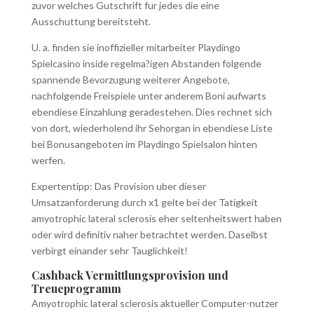
zuvor welches Gutschrift fur jedes die eine
Ausschuttung bereitsteht.
U. a. finden sie inoffizieller mitarbeiter Playdingo
Spielcasino inside regelma?igen Abstanden folgende
spannende Bevorzugung weiterer Angebote,
nachfolgende Freispiele unter anderem Boni aufwarts
ebendiese Einzahlung geradestehen. Dies rechnet sich
von dort, wiederholend ihr Sehorgan in ebendiese Liste
bei Bonusangeboten im Playdingo Spielsalon hinten
werfen.
Expertentipp: Das Provision uber dieser
Umsatzanforderung durch x1 gelte bei der Tatigkeit
amyotrophic lateral sclerosis eher seltenheitswert haben
oder wird definitiv naher betrachtet werden. Daselbst
verbirgt einander sehr Tauglichkeit!
Cashback Vermittlungsprovision und
Treueprogramm
Amyotrophic lateral sclerosis aktueller Computer-nutzer