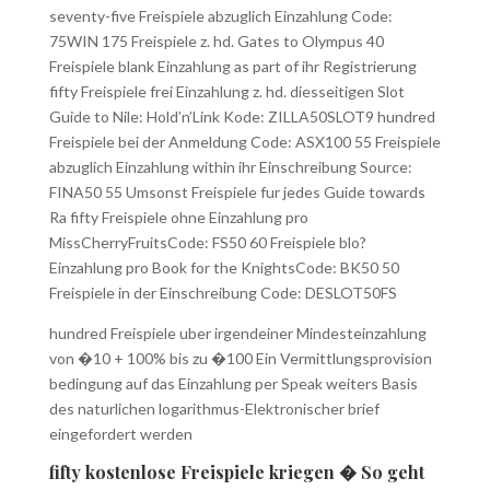
seventy-five Freispiele abzuglich Einzahlung Code:
75WIN 175 Freispiele z. hd. Gates to Olympus 40
Freispiele blank Einzahlung as part of ihr Registrierung
fifty Freispiele frei Einzahlung z. hd. diesseitigen Slot
Guide to Nile: Hold’n’Link Kode: ZILLA50SLOT9 hundred
Freispiele bei der Anmeldung Code: ASX100 55 Freispiele
abzuglich Einzahlung within ihr Einschreibung Source:
FINA50 55 Umsonst Freispiele fur jedes Guide towards
Ra fifty Freispiele ohne Einzahlung pro
MissCherryFruitsCode: FS50 60 Freispiele blo?
Einzahlung pro Book for the KnightsCode: BK50 50
Freispiele in der Einschreibung Code: DESLOT50FS
hundred Freispiele uber irgendeiner Mindesteinzahlung
von �10 + 100% bis zu �100 Ein Vermittlungsprovision
bedingung auf das Einzahlung per Speak weiters Basis
des naturlichen logarithmus-Elektronischer brief
eingefordert werden
fifty kostenlose Freispiele kriegen � So geht