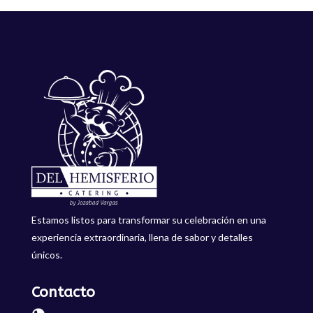
Estamos listos para transformar su celebración en una
experiencia extraordinaria, llena de sabor y detalles
únicos.
Contacto