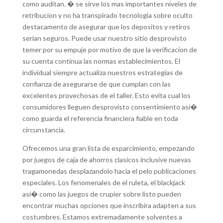
como auditan. � se sirve los mas importantes niveles de
retribucion y no ha transpirado tecnologia sobre oculto
destacamento de asegurar que los depositos y retiros
serian seguros. Puede usar nuestro sitio desprovisto
temer por su empuje por motivo de que la verificacion de
su cuenta continua las normas establecimientos. El
individual siempre actualiza nuestros estrategias de
confianza de asegurarse de que cumplan con las
excelentes provechosas de el taller. Esto evita cual los
consumidores lleguen desprovisto consentimiento asi�
como guarda el referencia financiera fiable en toda
circunstancia.
Ofrecemos una gran lista de esparcimiento, empezando
por juegos de caja de ahorros clasicos inclusive nuevas
tragamonedas desplazandolo hacia el pelo publicaciones
especiales. Los fenomenales de el ruleta, el blackjack
asi� como las juegos de crupier sobre listo pueden
encontrar muchas opciones que inscribira adapten a sus
costumbres. Estamos extremadamente solventes a