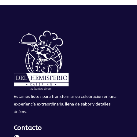
Estamos listos para transformar su celebración en una
experiencia extraordinaria, llena de sabor y detalles
únicos.
Contacto