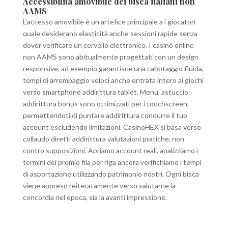
Accessibilità amovibile dei bisca italiani non
AAMS
L’accesso amovibile è un artefice principale a i giocatori
quale desiderano elasticità anche sessioni rapide senza
dover verificare un cervello elettronico. I casinò online
non AAMS sono abitualmente progettati con un design
responsive, ad esempio garantisce una cabotaggio fluida,
tempi di arrembaggio veloci anche entrata intero ai giochi
verso smartphone addirittura tablet. Menu, astuccio
addirittura bonus sono ottimizzati per i touchscreen,
permettendoti di puntare addirittura condurre il tuo
account escludendo limitazioni. CasinoHEX si basa verso
collaudo diretti addirittura valutazioni pratiche, non
contro supposizioni. Apriamo account reali, analizziamo i
termini dei premio fila per riga ancora verifichiamo i tempi
di asportazione utilizzando patrimonio nostri. Ogni bisca
viene appreso reiteratamente verso valutarne la
concordia nel epoca, sia la avanti impressione.