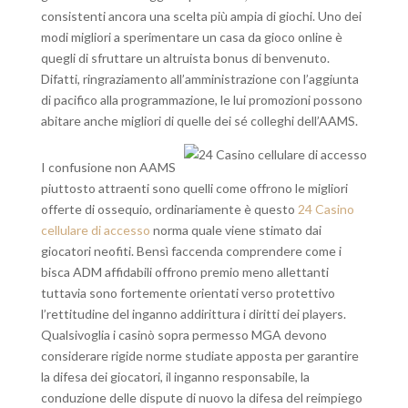
consistenti ancora una scelta più ampia di giochi. Uno dei
modi migliori a sperimentare un casa da gioco online è
quegli di sfruttare un altruista bonus di benvenuto.
Difatti, ringraziamento all’amministrazione con l’aggiunta
di pacifico alla programmazione, le lui promozioni possono
abitare anche migliori di quelle dei sé colleghi dell’AAMS.
I confusione non AAMS
piuttosto attraenti sono quelli come offrono le migliori
offerte di ossequio, ordinariamente è questo
24 Casino
cellulare di accesso
norma quale viene stimato dai
giocatori neofiti. Bensì faccenda comprendere come i
bisca ADM affidabili offrono premio meno allettanti
tuttavia sono fortemente orientati verso protettivo
l’rettitudine del inganno addirittura i diritti dei players.
Qualsivoglia i casinò sopra permesso MGA devono
considerare rigide norme studiate apposta per garantire
la difesa dei giocatori, il inganno responsabile, la
conduzione delle dispute di nuovo la difesa del reimpiego