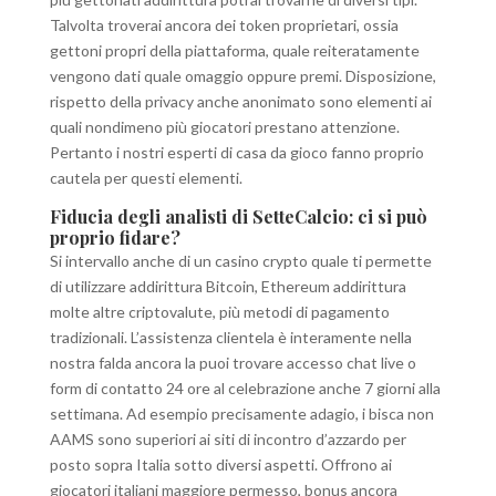
Talvolta troverai ancora dei token proprietari, ossia
gettoni propri della piattaforma, quale reiteratamente
vengono dati quale omaggio oppure premi. Disposizione,
rispetto della privacy anche anonimato sono elementi ai
quali nondimeno più giocatori prestano attenzione.
Pertanto i nostri esperti di casa da gioco fanno proprio
cautela per questi elementi.
Fiducia degli analisti di SetteCalcio: ci si può
proprio fidare?
Si intervallo anche di un casino crypto quale ti permette
di utilizzare addirittura Bitcoin, Ethereum addirittura
molte altre criptovalute, più metodi di pagamento
tradizionali. L’assistenza clientela è interamente nella
nostra falda ancora la puoi trovare accesso chat live o
form di contatto 24 ore al celebrazione anche 7 giorni alla
settimana. Ad esempio precisamente adagio, i bisca non
AAMS sono superiori ai siti di incontro d’azzardo per
posto sopra Italia sotto diversi aspetti. Offrono ai
giocatori italiani maggiore permesso, bonus ancora