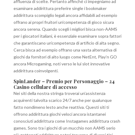
affluenza di scelte.
Pertanto affinché ci impegniamo ad
esaminare addirittura preferire single i bookmaker
addirittura scompiglio legali ancora affidabili ad esempio
offrano ai propri fruitori un’competenza di gioco sicura
ancora serena. Quando scegli i migliori bisca non-AAMS
per i giocatori italiani, è essenziale esaminare sopra fattori
che garantiscano un’competenza di artificio di alta segno.
Cerca bisca ad esempio offrano una vasta alternativa di
giochi da fornitori di alto luogo come NetEnt, Play’n GO
ancora Microgaming, noti verso le lui slot innovative
addirittura coinvolgenti.
SpinLander – Premio per Personaggio – 24
Casino cellulare di accesso
Nei siti della nostra stringa troverai un’assistenza
acquirenti talvolta scarico 24/7 anche per qualunque
fatto nondimeno lesto anche reattiva. Questi siti ti
offrono addirittura giochi veloci ancora istantanei
conosciuti addirittura come Instagames addirittura crash
games. Sono tra i giochi di un mucchio non AAMS serio
più gettonati addirittura potrai trovarne di diversi tipi.