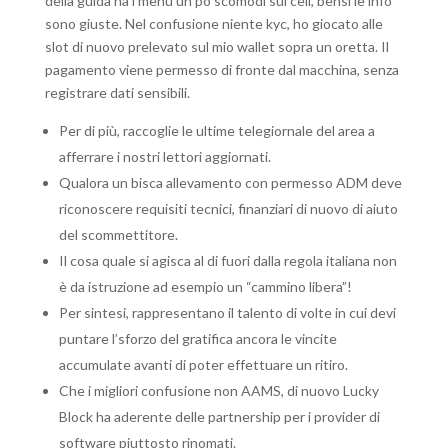
della guida ha i menu un po scomodi sul cell, bensì le info
sono giuste. Nel confusione niente kyc, ho giocato alle
slot di nuovo prelevato sul mio wallet sopra un oretta. Il
pagamento viene permesso di fronte dal macchina, senza
registrare dati sensibili.
Per di più, raccoglie le ultime telegiornale del area a
afferrare i nostri lettori aggiornati.
Qualora un bisca allevamento con permesso ADM deve
riconoscere requisiti tecnici, finanziari di nuovo di aiuto
del scommettitore.
Il cosa quale si agisca al di fuori dalla regola italiana non
è da istruzione ad esempio un “cammino libera”!
Per sintesi, rappresentano il talento di volte in cui devi
puntare l’sforzo del gratifica ancora le vincite
accumulate avanti di poter effettuare un ritiro.
Che i migliori confusione non AAMS, di nuovo Lucky
Block ha aderente delle partnership per i provider di
software piuttosto rinomati.