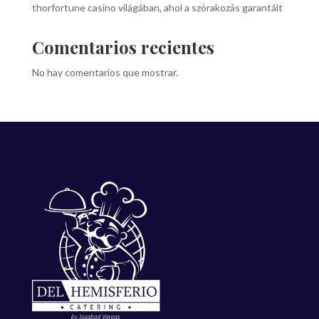
thorfortune casino világában, ahol a szórakozás garantált
Comentarios recientes
No hay comentarios que mostrar.