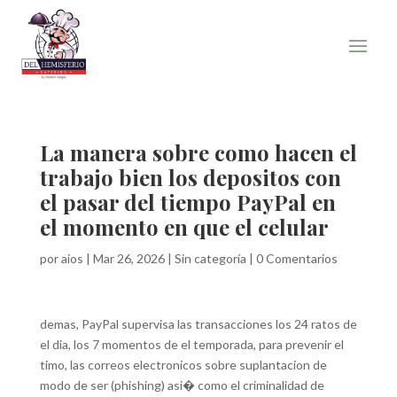
La manera sobre como hacen el
trabajo bien los depositos con
el pasar del tiempo PayPal en
el momento en que el celular
por
aios
|
Mar 26, 2026
|
Sin categoría
|
0 Comentarios
demas, PayPal supervisa las transacciones los 24 ratos de
el dia, los 7 momentos de el temporada, para prevenir el
timo, las correos electronicos sobre suplantacion de
modo de ser (phishing) asi� como el criminalidad de