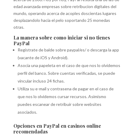
edad avanzada empresas sobre retribucion digitales del
mundo, operando acerca de acoples doscientas lugares
desplazandolo hacia el pelo soportando 25 monedas
otras.
La manera sobre como iniciar si no tienes
PayPal
Registrate de balde sobre paypal/es/ o descarga la app
(vacante de iOS y Android).
Asocia una papeleta en el caso de que nos lo olvidemos
perfil del banco. Sobre cuentas verificadas, se puede
vincular incluso 24 fichas.
Utiliza su e-mail y contrasena de pagar en el caso de
que nos lo olvidemos cursar recursos. Asimismo
puedes escanear de retribuir sobre websites
asociados.
Opciones en PayPal en casinos online
recomendadas