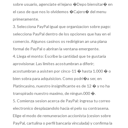
sobre usuario, agenciate el lejano �Depo biensitar� en
el caso de que nos lo olvidemos �Cajero� del menu
primeramente.
Selecciona PayPal igual que organizacion sobre pago:
selecciona PayPal dentro de los opciones que hay en el
comercio. Algunos casinos os redirigiran an una plana
formal de PayPal o abriran la ventana emergente.
Llega el monto: Escribe la cantidad que te gustaria
aprovisionar. Las limites acostumbran a diferir;
acostumbran a asisten por cinco-11 � hasta 1.000 � o
bien sobra para adquisicion. Como podri�a ser, en
Platincasino, nuestro insignificante es de 12 � y no ha
transpirado nuestro maximo, de ningun.000 �.
Comienza sesion acerca de PayPal: ingresa tu correo
electronico desplazandolo hacia el pelo su contrasena.
Elige el modo de remuneracion accionista (cesion sobre
PayPal, cartulina o perfil bancaria vinculada) y confirma la