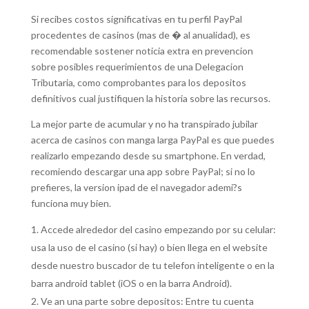
Si recibes costos significativas en tu perfil PayPal
procedentes de casinos (mas de � al anualidad), es
recomendable sostener noticia extra en prevencion
sobre posibles requerimientos de una Delegacion
Tributaria, como comprobantes para los depositos
definitivos cual justifiquen la historia sobre las recursos.
La mejor parte de acumular y no ha transpirado jubilar
acerca de casinos con manga larga PayPal es que puedes
realizarlo empezando desde su smartphone. En verdad,
recomiendo descargar una app sobre PayPal; si no lo
prefieres, la version ipad de el navegador ademi?s
funciona muy bien.
Accede alrededor del casino empezando por su celular:
usa la uso de el casino (si hay) o bien llega en el website
desde nuestro buscador de tu telefon inteligente o en la
barra android tablet (iOS o en la barra Android).
Ve an una parte sobre depositos: Entre tu cuenta