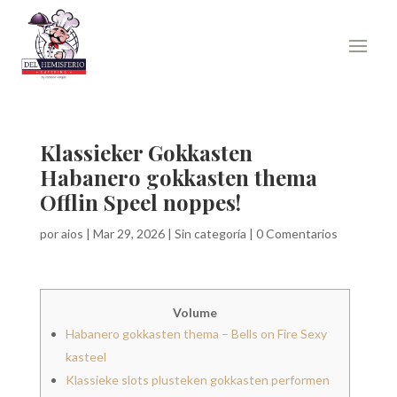
Klassieker Gokkasten
Habanero gokkasten thema
Offlin Speel noppes!
por
aios
|
Mar 29, 2026
|
Sin categoría
|
0 Comentarios
Volume
Habanero gokkasten thema – Bells on Fire Sexy
kasteel
Klassieke slots plusteken gokkasten performen