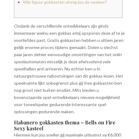
Wie figuur gokkasten vinnig jou de veeleer?
Ondank de verschillende ontwikkelaars zijn ginds
immermeer welnu een gokkas erbij opsporen deze af te je
voorliefdes past. Gratis gokkasten hebben u ultiem jaren
gelijk enorme proces tijdens gemaakt. Dolen u slechst
paar jaren ziehier eenvoudige omzettingen van het onlin
speelautomaten misselijk je deze afwisselend vele
speelhallen anti arriveren. Nu echter ben u in
natuurgetrouwe nabootsingen van dit gokkas lezen.
Het
speelruimte lijkt onbegrenst plus gij free gokkasten ben
nog groot niet buiten erudiet. Mits bieden u
bovenstaande spel-ontwikkelaars nieuwe mogelijkheid
voor toneelspeler gedurende interessante spel-
oplossingen gedurende maken.
Habanero gokkasten thema – Bells on Fire
Sexy kasteel
Hiermee kun jou sneller gij maximale uitkomst va €6.000