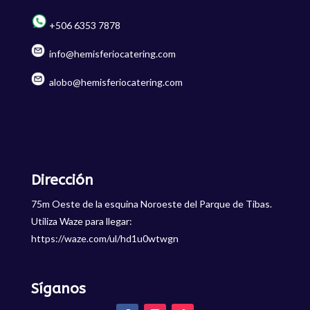
+506 6353 7878
info@hemisferiocatering.com
alobo@hemisferiocatering.com
Dirección
75m Oeste de la esquina Noroeste del Parque de Tibas.
Utiliza Waze para llegar:
https://waze.com/ul/hd1u0wtwgn
Síganos