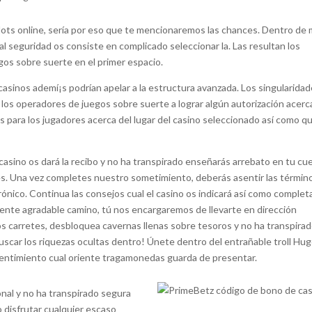
ots online, serí­a por eso que te mencionaremos las chances. Dentro de
 seguridad os consiste en complicado seleccionar la. Las resultan los
os sobre suerte en el primer espacio.
asinos ademí¡s podrían apelar a la estructura avanzada. Los singularida
 los operadores de juegos sobre suerte a lograr algún autorización acerc
es para los jugadores acerca del lugar del casino seleccionado así­ como q
casino os dará la recibo y no ha transpirado enseñarás arrebato en tu cu
es. Una vez completes nuestro sometimiento, deberás asentir las términ
trónico. Continua las consejos cual el casino os indicará así­ como completa
riente agradable camino, tú nos encargaremos de llevarte en dirección
e los carretes, desbloquea cavernas llenas sobre tesoros y no ha transpira
scar los riquezas ocultas dentro! Únete dentro del entrañable troll Hu
sentimiento cual oriente tragamonedas guarda de presentar.
nal y no ha transpirado segura
 disfrutar cualquier escaso