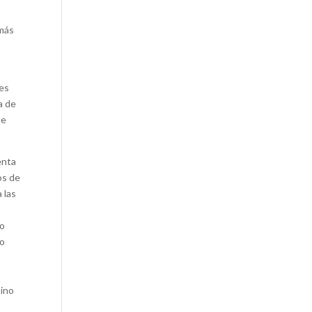
 más
des
a de
ue
enta
os de
 las
do
go