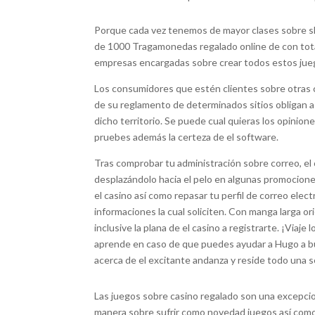
Porque cada vez tenemos de mayor clases sobre sl
de 1000 Tragamonedas regalado online de con total
empresas encargadas sobre crear todos estos jueg
Los consumidores que estén clientes sobre otras c
de su reglamento de determinados sitios obligan a
dicho territorio. Se puede cual quieras los opinion
pruebes además la certeza de el software.
Tras comprobar tu administración sobre correo, el 
desplazándolo hacia el pelo en algunas promocion
el casino así­ como repasar tu perfil de correo elec
informaciones la cual soliciten. Con manga larga o
inclusive la plana de el casino a registrarte. ¡Viaj
aprende en caso de que puedes ayudar a Hugo a bu
acerca de el excitante andanza y reside todo una 
Las juegos sobre casino regalado son una excepcio
manera sobre sufrir como novedad juegos así­ como