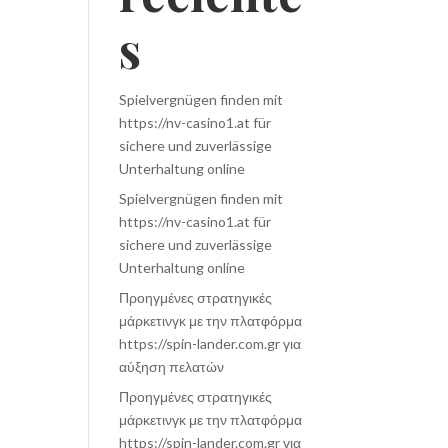
s
Spielvergnügen finden mit
https://nv-casino1.at für
sichere und zuverlässige
Unterhaltung online
Spielvergnügen finden mit
https://nv-casino1.at für
sichere und zuverlässige
Unterhaltung online
Προηγμένες στρατηγικές
μάρκετινγκ με την πλατφόρμα
https://spin-lander.com.gr για
αύξηση πελατών
Προηγμένες στρατηγικές
μάρκετινγκ με την πλατφόρμα
https://spin-lander.com.gr για