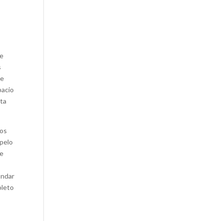
ue
s
re
pacio
nta
tos
 pelo
te
ondar
pleto