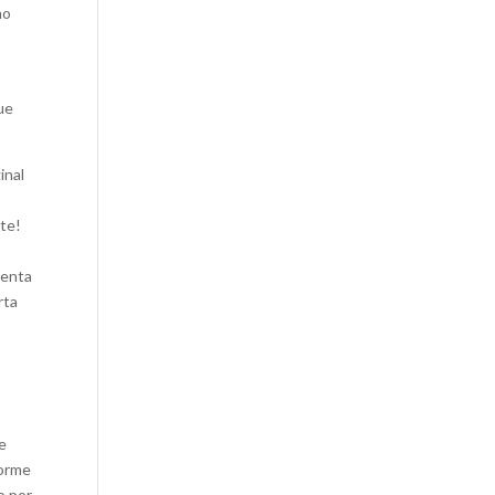
ue
inal
ete!
menta
rta
de
forme
o por