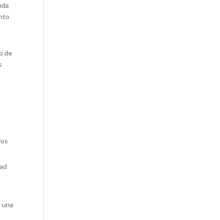
nda
ento
o de
s
ros
dad
r una