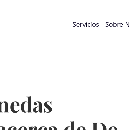
Servicios
Sobre N
nedas
acerca de De