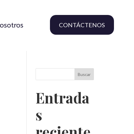
osotros
CONTÁCTENOS
Buscar
Entrada
s
reciente