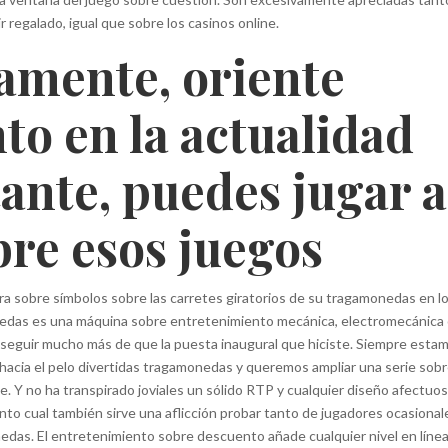
regalado, igual que sobre los casinos online.
amente, oriente
to en la actualidad
tante, puedes jugar a
bre esos juegos
a sobre símbolos sobre las carretes giratorios de su tragamonedas en l
nedas es una máquina sobre entretenimiento mecánica, electromecánica
onseguir mucho más de que la puesta inaugural que hiciste. Siempre esta
hacia el pelo divertidas tragamonedas y queremos ampliar una serie sob
te. Y no ha transpirado joviales un sólido RTP y cualquier diseño afectuo
ento cual también sirve una aflicción probar tanto de jugadores ocasional
nedas. El entretenimiento sobre descuento añade cualquier nivel en líne