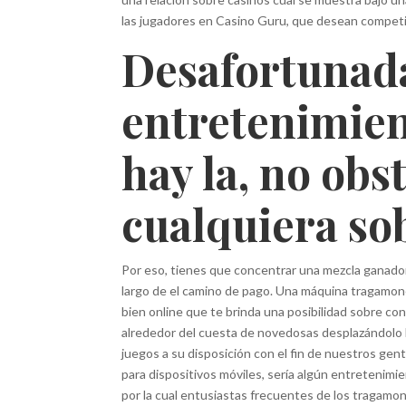
las jugadores en Casino Guru, que desean competir 
Desafortunad
entretenimien
hay la, no obs
cualquiera so
Por eso, tienes que concentrar una mezcla ganador
largo de el camino de pago. Una máquina tragamo
bien online que te brinda una posibilidad sobre c
alrededor del cuesta de novedosas desplazándolo 
juegos a su disposición con el fin de nuestros gen
para dispositivos móviles, serí­a algún entretenimi
por la cual entusiastas frecuentes de los tragamo