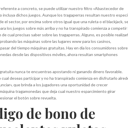
 referente a concreto, se puede utilizar nuestro filtro «Abastecedor de
o incluya dichos juegos. Aunque los tragaperras resultan nuestro espec
el sector, por encima sobre otros igual que una ruleta o el blackjack, s
para los juegos sobre más arriba y no ha transpirado comienza a competir
de cual precisas saber sobre las tragaperras. Alguno, es posible realizar
, probando las máquinas sobre las lugares www para los casinos,
l pasar del tiempo máquinas gratuitas. Hay en día los consumidores sobre
onedas desde las dispositivos móviles, ahora resultan smartphones
 gratuita nunca te encuentras apostando ni ganando dinero favorable.
cual deseas participar y no ha transpirado comienza en disfrutarlo alre
unciar», que brinda a los jugadores una oportunidad de crecer
 máquina tragamonedas que deja cual nuestro esparcimiento girar
sionar el botón sobre revuelta.
igo de bono de