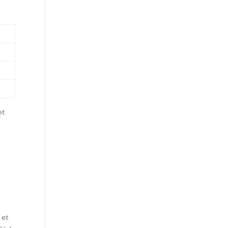
et
 et