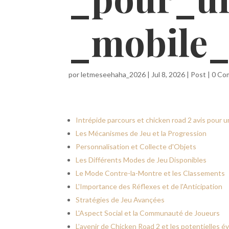
_mobile_
por
letmeseehaha_2026
|
Jul 8, 2026
|
Post
|
0 Co
Intrépide parcours et chicken road 2 avis pour u
Les Mécanismes de Jeu et la Progression
Personnalisation et Collecte d'Objets
Les Différents Modes de Jeu Disponibles
Le Mode Contre-la-Montre et les Classements
L'Importance des Réflexes et de l'Anticipation
Stratégies de Jeu Avançées
L'Aspect Social et la Communauté de Joueurs
L’avenir de Chicken Road 2 et les potentielles é