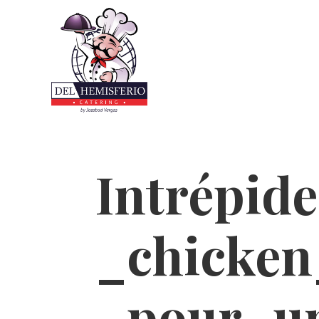
Intrépid
_chicken
_pour_un