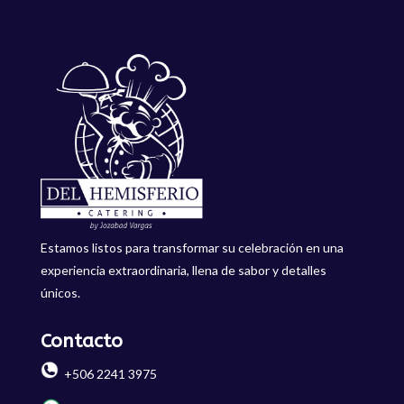
Estamos listos para transformar su celebración en una
experiencia extraordinaria, llena de sabor y detalles
únicos.
Contacto
+506 2241 3975