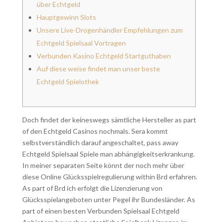
über Echtgeld
Hauptgewinn Slots
Unsere Live-Drogenhändler Empfehlungen zum
Echtgeld Spielsaal Vortragen
Verbunden Kasino Echtgeld Startguthaben
Auf diese weise findet man unser beste
Echtgeld Spielothek
Doch findet der keineswegs sämtliche Hersteller as part
of den Echtgeld Casinos nochmals. Sera kommt
selbstverständlich darauf angeschaltet, pass away
Echtgeld Spielsaal Spiele man abhängigkeitserkrankung.
In meiner separaten Seite könnt der noch mehr über
diese Online Glücksspielregulierung within Brd erfahren.
As part of Brd ich erfolgt die Lizenzierung von
Glücksspielangeboten unter Pegel ihr Bundesländer.
As
part of einen besten Verbunden Spielsaal Echtgeld