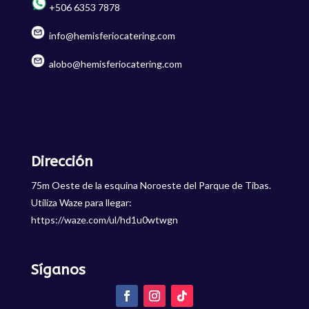
+506 6353 7878
info@hemisferiocatering.com
alobo@hemisferiocatering.com
Dirección
75m Oeste de la esquina Noroeste del Parque de Tibas.
Utiliza Waze para llegar:
https://waze.com/ul/hd1u0wtwgn
Síganos