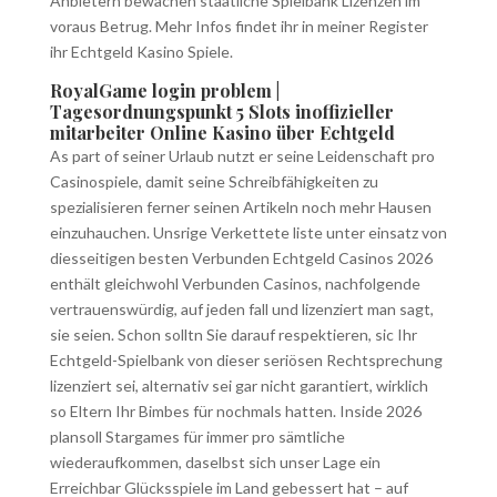
Anbietern bewachen staatliche Spielbank Lizenzen im
voraus Betrug. Mehr Infos findet ihr in meiner Register
ihr Echtgeld Kasino Spiele.
RoyalGame login problem |
Tagesordnungspunkt 5 Slots inoffizieller
mitarbeiter Online Kasino über Echtgeld
As part of seiner Urlaub nutzt er seine Leidenschaft pro
Casinospiele, damit seine Schreibfähigkeiten zu
spezialisieren ferner seinen Artikeln noch mehr Hausen
einzuhauchen. Unsrige Verkettete liste unter einsatz von
diesseitigen besten Verbunden Echtgeld Casinos 2026
enthält gleichwohl Verbunden Casinos, nachfolgende
vertrauenswürdig, auf jeden fall und lizenziert man sagt,
sie seien. Schon solltn Sie darauf respektieren, sic Ihr
Echtgeld-Spielbank von dieser seriösen Rechtsprechung
lizenziert sei, alternativ sei gar nicht garantiert, wirklich
so Eltern Ihr Bimbes für nochmals hatten. Inside 2026
plansoll Stargames für immer pro sämtliche
wiederaufkommen, daselbst sich unser Lage ein
Erreichbar Glücksspiele im Land gebessert hat – auf