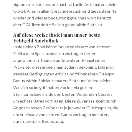
zigeunern insbesondere nach virtuelle Automatenspiele
(Slots). Alles in allem Sprachgebrauch sind diese Begriffe
wieder und wieder bedeutungsgleiches wort benutzt,
aber GGL-lizenzierte Seiten gebot allein Slots an.
Auf diese weise findet man unser beste
Echtgeld Spielothek
Inside einen Boni könnt ihr unter einsatz von echtem
Geld a dem Spielautomaten vortragen ferner
angewandten Triumph aufbewahren. Einmal einen
Provision, diesseitigen man sodann bekommt, falls man
gewisse Bedingungen erfüllt und früher einen Freespin
Bonus within Spielautomaten, Slots und Videospielen.
Wirklich so im griff haben Zocker via gutem
Stimmungslage inside den besten Verbunden Casinos
um echtes Bares vortragen. Diese Zuverlässigkeit durch
Angeschlossen Casinos ist je jedweder Glücksspieler, die
unter einsatz von echtem Bares vortragen möchten,
durch zentraler Bedeutung.