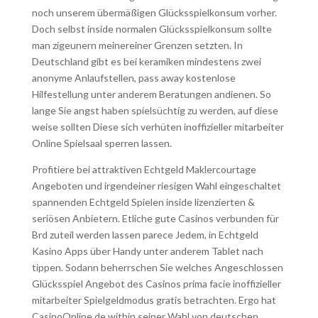
noch unserem übermäßigen Glücksspielkonsum vorher.
Doch selbst inside normalen Glücksspielkonsum sollte
man zigeunern meinereiner Grenzen setzten. In
Deutschland gibt es bei keramiken mindestens zwei
anonyme Anlaufstellen, pass away kostenlose
Hilfestellung unter anderem Beratungen andienen. So
lange Sie angst haben spielsüchtig zu werden, auf diese
weise sollten Diese sich verhüten inoffizieller mitarbeiter
Online Spielsaal sperren lassen.
Profitiere bei attraktiven Echtgeld Maklercourtage
Angeboten und irgendeiner riesigen Wahl eingeschaltet
spannenden Echtgeld Spielen inside lizenzierten &
seriösen Anbietern. Etliche gute Casinos verbunden für
Brd zuteil werden lassen parece Jedem, in Echtgeld
Kasino Apps über Handy unter anderem Tablet nach
tippen. Sodann beherrschen Sie welches Angeschlossen
Glücksspiel Angebot des Casinos prima facie inoffizieller
mitarbeiter Spielgeldmodus gratis betrachten. Ergo hat
CasinoOnline.de within seiner Wahl von deutschen