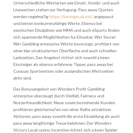
Unterschiedliche Wettarten wie Einzel-, Kombi- und auch
Livewetten stehen zur Verfugung. Pass away Quoten
werden regelma?ig
https://betmgm.uk.net/
angepasst
und bieten konkurrenzfahige Werte. Ebenso bei
exotischen Disziplinen wie MMA und auch eSports finden
sich spannende Moglichkeiten fur Einsatze. Wer Secret
Win Gambling enterprise Wette bevorzugt, profitiert von
einer klar strukturierten Oberflache und auch schnellen
Ladezeiten. Das Angebot richtet sich sowohl a keen
Einsteiger als ebenso erfahrene Tipper, pass away bei
Curacao Sportwetten oder auslandischen Wettseiten
aktiv sind.
Das Bonusangebot von Wonders Profit Gambling
enterprise uberzeugt durch Vielfalt, Fairness und
Nutzerfreundlichkeit. Neue sowie bestehende Kunden
profitieren gleicherma?en von einer Reihe attraktiver
Aktionen, pass away sowohl die erste Einzahlung als auch
pass away langfristige Treue belohnen. Der Wonders
Victory Local casino Incentive richtet sich a keen Spieler