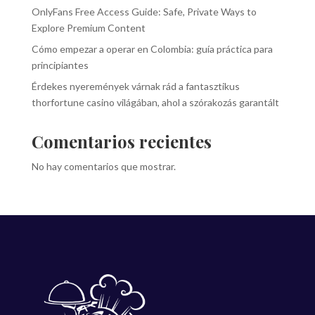
OnlyFans Free Access Guide: Safe, Private Ways to
Explore Premium Content
Cómo empezar a operar en Colombia: guía práctica para
principiantes
Érdekes nyeremények várnak rád a fantasztikus
thorfortune casino világában, ahol a szórakozás garantált
Comentarios recientes
No hay comentarios que mostrar.