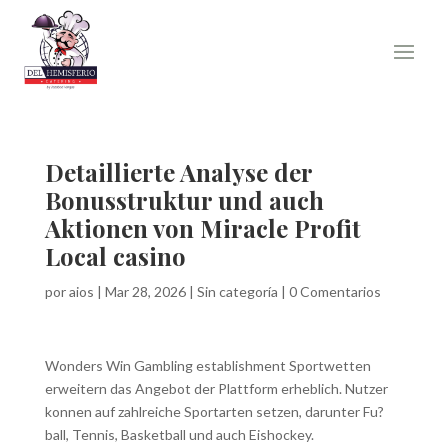
Detaillierte Analyse der
Bonusstruktur und auch
Aktionen von Miracle Profit
Local casino
por
aios
|
Mar 28, 2026
|
Sin categoría
|
0 Comentarios
Wonders Win Gambling establishment Sportwetten
erweitern das Angebot der Plattform erheblich. Nutzer
konnen auf zahlreiche Sportarten setzen, darunter Fu?
ball, Tennis, Basketball und auch Eishockey.