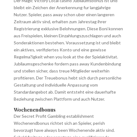
Der Magic Victory Local casino Jubilaumsbonus ist und
bleibt ein Zeichen der Anerkennung fur langjahrige
Nutzer. Spieler, pass away schon uber einen langeren
Zeitraum aktiv sind, erhalten zum Jahrestag ihrer
Registrierung exklusive Belohnungen. Diese Boni konnen
aus Freispielen, kleinen Einzahlungszuschlagen und auch
Sonderaktionen bestehen. Voraussetzung ist und bleibt
ein aktives, verifiziertes Konto und eine gewisse
Regelma?igkeit when you look at the der Spielaktivitat.
Jubilaumsgeschenke fordern pass away Kundenbindung
und stellen sicher, dass treue Mitglieder weiterhin
profitieren. Der Treuebonus hebt sich durch personliche
Gestaltung und individuelle Anpassung vom
Standardangebot ab. Damit entsteht eine dauerhafte
Beziehung zwischen Plattform und auch Nutzer.
Wochenendbonus
Der Secret Profit Gambling establishment
Wochenendbonus richtet sich an Spieler, perish
bevorzugt have always been Wochenende aktiv sind.