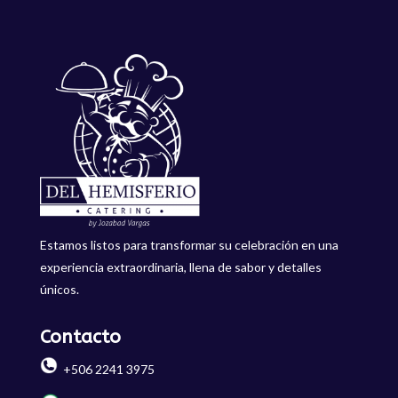
Estamos listos para transformar su celebración en una
experiencia extraordinaria, llena de sabor y detalles
únicos.
Contacto
+506 2241 3975