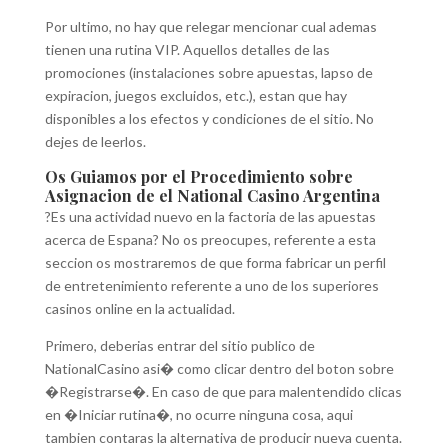
Por ultimo, no hay que relegar mencionar cual ademas
tienen una rutina VIP. Aquellos detalles de las
promociones (instalaciones sobre apuestas, lapso de
expiracion, juegos excluidos, etc.), estan que hay
disponibles a los efectos y condiciones de el sitio. No
dejes de leerlos.
Os Guiamos por el Procedimiento sobre
Asignacion de el National Casino Argentina
?Es una actividad nuevo en la factoria de las apuestas
acerca de Espana? No os preocupes, referente a esta
seccion os mostraremos de que forma fabricar un perfil
de entretenimiento referente a uno de los superiores
casinos online en la actualidad.
Primero, deberias entrar del sitio publico de
NationalCasino asi� como clicar dentro del boton sobre
�Registrarse�. En caso de que para malentendido clicas
en �Iniciar rutina�, no ocurre ninguna cosa, aqui
tambien contaras la alternativa de producir nueva cuenta.