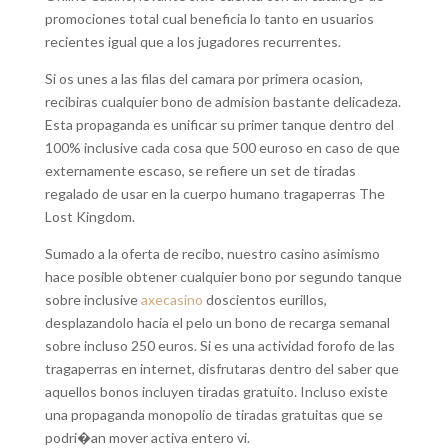
promociones total cual beneficia lo tanto en usuarios
recientes igual que a los jugadores recurrentes.
Si os unes a las filas del camara por primera ocasion,
recibiras cualquier bono de admision bastante delicadeza.
Esta propaganda es unificar su primer tanque dentro del
100% inclusive cada cosa que 500 euroso en caso de que
externamente escaso, se refiere un set de tiradas
regalado de usar en la cuerpo humano tragaperras The
Lost Kingdom.
Sumado a la oferta de recibo, nuestro casino asimismo
hace posible obtener cualquier bono por segundo tanque
sobre inclusive
axecasino
doscientos eurillos,
desplazandolo hacia el pelo un bono de recarga semanal
sobre incluso 250 euros. Si es una actividad forofo de las
tragaperras en internet, disfrutaras dentro del saber que
aquellos bonos incluyen tiradas gratuito. Incluso existe
una propaganda monopolio de tiradas gratuitas que se
podri�an mover activa entero vi.