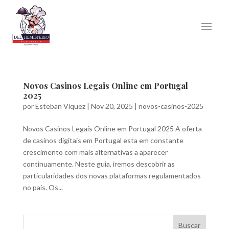
Novos Casinos Legais Online em Portugal
2025
por
Esteban Víquez
|
Nov 20, 2025
|
novos-casinos-2025
Novos Casinos Legais Online em Portugal 2025 A oferta
de casinos digitais em Portugal esta em constante
crescimento com mais alternativas a aparecer
continuamente. Neste guia, iremos descobrir as
particularidades dos novas plataformas regulamentados
no pais. Os...
Buscar