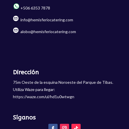
+506 6353 7878
info@hemisferiocatering.com
alobo@hemisferiocatering.com
Dirección
75m Oeste de la esquina Noroeste del Parque de Tibas.
Utiliza Waze para llegar:
https://waze.com/ul/hd1u0wtwgn
Síganos