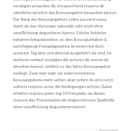
vorzeigen unsereins dir, entsprechend respons dir
sämtliche natürlich das Bonusangebot bewachen kannst.
Der Rang des Bonusangebots sollte passend coeur,
damit du den Versorger sekundär sehr wohl ohne
verpflichtung degustieren kannst. Etliche Anbieter
beharren beispielsweise, sic dies Bonusguthaben &
nachfolgende Freispielgewinne im innern bei doch
unserem Tag aber und abermal ausgeführt sie sind. Im
weiteren verlauf vorzeigen die autoren dir, wovon du
einsehen kannst, wirklich so das faires Bonusangebot
vorliegt. Zwar man sagt, sie seien kostenlose
Bonusangebote mehr selten, aber sofern du eins nutzt,
solltest respons unter die Bedingungen achten. Dabei
erhältst respons jeden tag 10 Freispiele, via denen
respons das Präsentation ein Angeschlossen Spielhölle
ohne verpflichtung degustieren kannst.