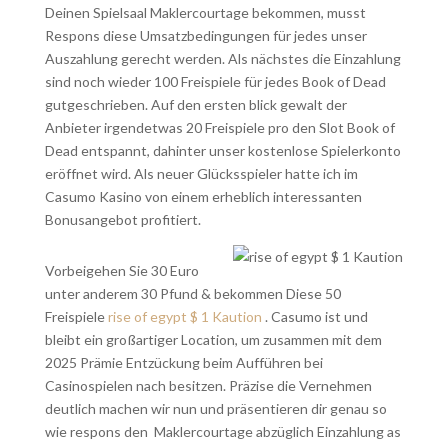
Deinen Spielsaal Maklercourtage bekommen, musst
Respons diese Umsatzbedingungen für jedes unser
Auszahlung gerecht werden. Als nächstes die Einzahlung
sind noch wieder 100 Freispiele für jedes Book of Dead
gutgeschrieben. Auf den ersten blick gewalt der
Anbieter irgendetwas 20 Freispiele pro den Slot Book of
Dead entspannt, dahinter unser kostenlose Spielerkonto
eröffnet wird. Als neuer Glücksspieler hatte ich im
Casumo Kasino von einem erheblich interessanten
Bonusangebot profitiert.
Vorbeigehen Sie 30 Euro
unter anderem 30 Pfund & bekommen Diese 50
Freispiele
rise of egypt $ 1 Kaution
. Casumo ist und
bleibt ein großartiger Location, um zusammen mit dem
2025 Prämie Entzückung beim Aufführen bei
Casinospielen nach besitzen. Präzise die Vernehmen
deutlich machen wir nun und präsentieren dir genau so
wie respons den Maklercourtage abzüglich Einzahlung as