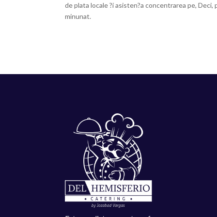
de plata locale ?i asisten?a concentrarea pe, Deci,
minunat.