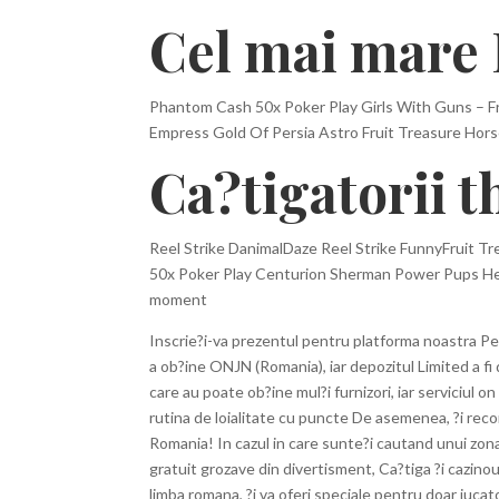
Cel mai mare 
Phantom Cash 50x Poker Play Girls With Guns – F
Empress Gold Of Persia Astro Fruit Treasure Hor
Ca?tigatorii t
Reel Strike DanimalDaze Reel Strike FunnyFruit Tre
50x Poker Play Centurion Sherman Power Pups Hero
moment
Inscrie?i-va prezentul pentru platforma noastra Pent
a ob?ine ONJN (Romania), iar depozitul Limited a fi 
care au poate ob?ine mul?i furnizori, iar serviciul o
rutina de loialitate cu puncte De asemenea, ?i reco
Romania! In cazul in care sunte?i cautand unui zona
gratuit grozave din divertisment, Ca?tiga ?i cazinou
limba romana, ?i va oferi speciale pentru doar jucat