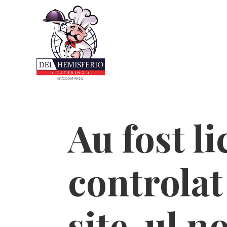
Au fost li
controlat
site-ul n