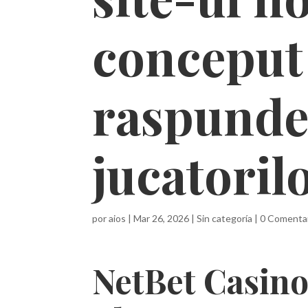
conceput
raspunde
jucatorilo
por
aios
|
Mar 26, 2026
|
Sin categoría
|
0 Comenta
NetBet Casin