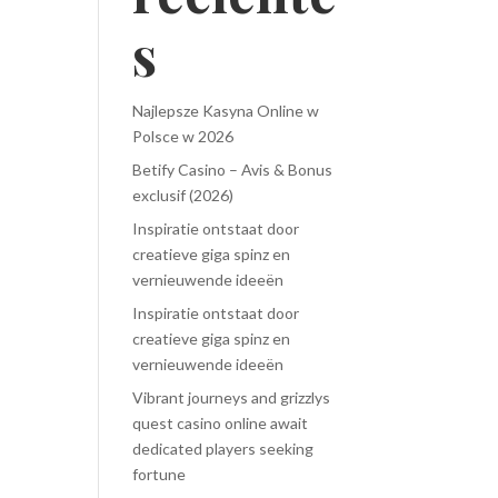
s
Najlepsze Kasyna Online w
Polsce w 2026
Betify Casino – Avis & Bonus
exclusif (2026)
Inspiratie ontstaat door
creatieve giga spinz en
vernieuwende ideeën
Inspiratie ontstaat door
creatieve giga spinz en
vernieuwende ideeën
Vibrant journeys and grizzlys
quest casino online await
dedicated players seeking
fortune