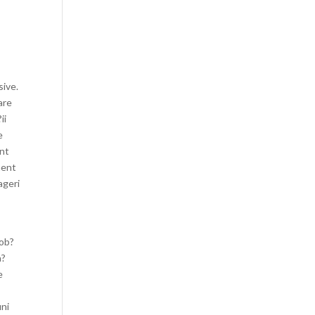
sive.
are
ii
e
int
ment
ageri
 ob?
a?
e
uni