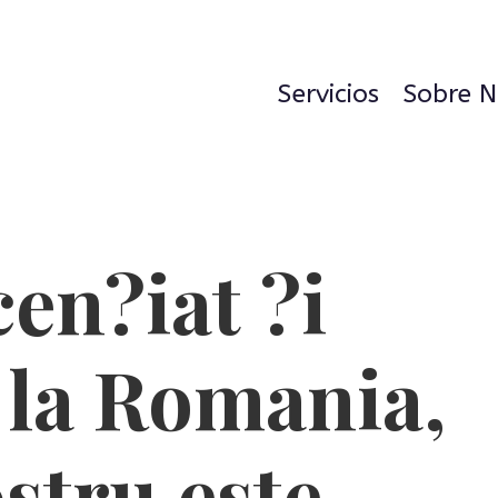
Servicios
Sobre N
cen?iat ?i
 la Romania,
ostru este