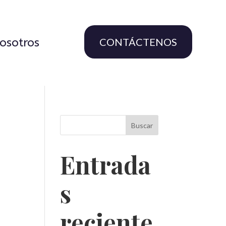
osotros
CONTÁCTENOS
Buscar
Entrada
s
reciente