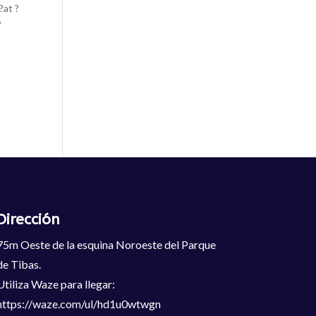
?at ?
?
Dirección
75m Oeste de la esquina Noroeste del Parque
de Tibas.
Utiliza Waze para llegar:
https://waze.com/ul/hd1u0wtwgn