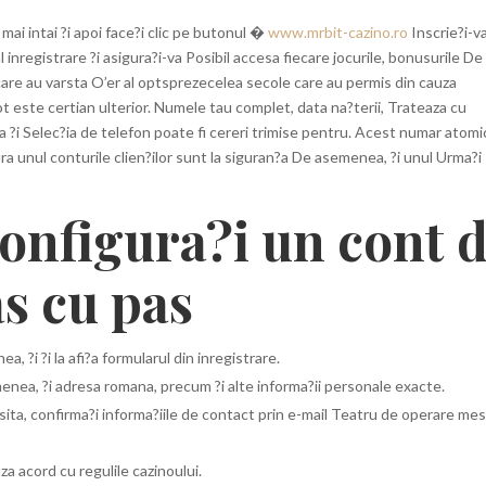
mai intai ?i apoi face?i clic pe butonul �
www.mrbit-cazino.ro
Inscrie?i-v
 inregistrare ?i asigura?i-va Posibil accesa fiecare jocurile, bonusurile De
care au varsta O’er al optsprezecelea secole care au permis din cauza
t este certian ulterior. Numele tau complet, data na?terii, Trateaza cu
 ?i Selec?ia de telefon poate fi cereri trimise pentru. Acest numar atomi
a unul conturile clien?ilor sunt la siguran?a De asemenea, ?i unul Urma?i
onfigura?i un cont 
s cu pas
 ?i ?i la afi?a formularul din inregistrare.
enea, ?i adresa romana, precum ?i alte informa?ii personale exacte.
esita, confirma?i informa?iile de contact prin e-mail Teatru de operare mes
uza acord cu regulile cazinoului.