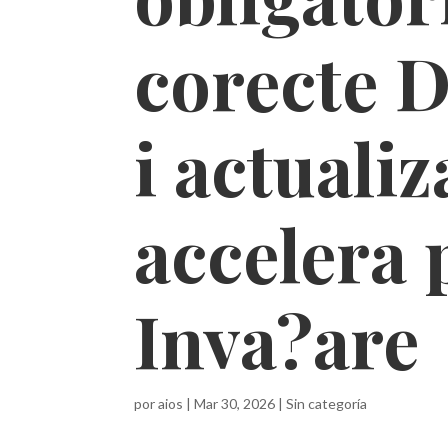
corecte 
i actuali
accelera 
Inva?are
por
aios
|
Mar 30, 2026
|
Sin categoría