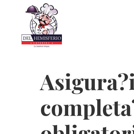
Asigura?i
completa
obligatori