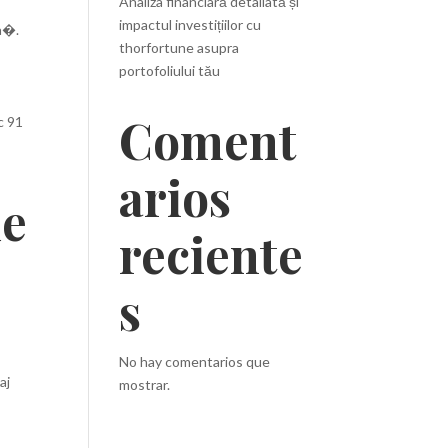
Analiza financiară detaliată și
impactul investițiilor cu
a�.
thorfortune asupra
portofoliului tău
Coment
c 91
arios
de
reciente
s
No hay comentarios que
aj
mostrar.