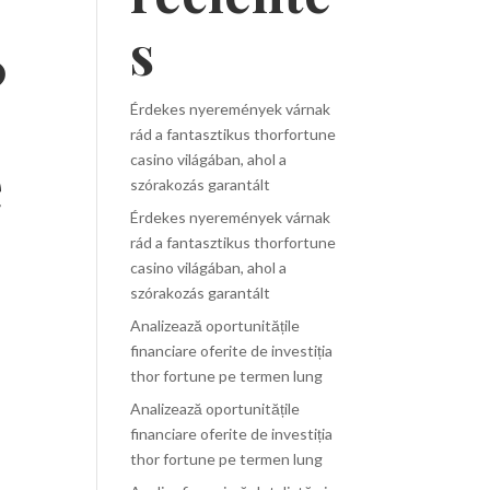
s
?
Érdekes nyeremények várnak
rád a fantasztikus thorfortune
e
casino világában, ahol a
szórakozás garantált
Érdekes nyeremények várnak
rád a fantasztikus thorfortune
casino világában, ahol a
szórakozás garantált
Analizează oportunitățile
financiare oferite de investiția
thor fortune pe termen lung
Analizează oportunitățile
financiare oferite de investiția
thor fortune pe termen lung