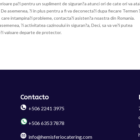
rioare pa?i pentru un supliment de siguran?a atunci ori de cate ori va ata
. De asemenea, ?i in plus pentru a fi va deconecta?i dupa fiecare Termen 
 in care intampina?i probleme, contacta?i asisten?a noastra din Romania.
semenea, ?i activitatea cazinoului in siguran?a, Deci, sa va ve?i putea
e?i valoare departe de protector.
Contacto
+506 2241 3975
+506 6353 7878
info@hemisferiocatering.com