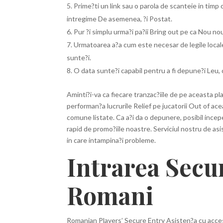
Prime?ti un link sau o parola de scanteie in timp 
intregime De asemenea, ?i Postat.
Pur ?i simplu urma?i pa?ii Bring out pe ca Nou no
Urmatoarea a?a cum este necesar de legile locale
sunte?i.
O data sunte?i capabil pentru a fi depune?i Leu, 
Aminti?i-va ca fiecare tranzac?iile de pe aceasta p
performan?a lucrurile Relief pe jucatorii Out of a
comune listate. Ca a?i da o depunere, posibil incepe
rapid de promo?iile noastre. Serviciul nostru de asi
in care intampina?i probleme.
Intrarea Secur
Romani
Romanian Players’ Secure Entry Asisten?a cu accesul