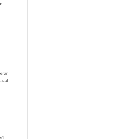
in
e
merar
cazul
e?i