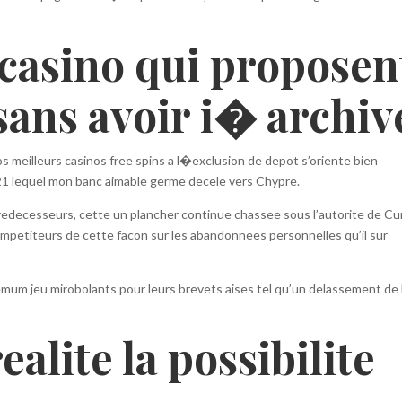
 casino qui proposen
sans avoir i� archiv
vos meilleurs casinos free spins a l�exclusion de depot s’oriente bien
021 lequel mon banc aimable germe decele vers Chypre.
edecesseurs, cette un plancher continue chassee sous l’autorite de Cu
competiteurs de cette facon sur les abandonnees personnelles qu’il sur
emum jeu mirobolants pour leurs brevets aises tel qu’un delassement de
ealite la possibilite