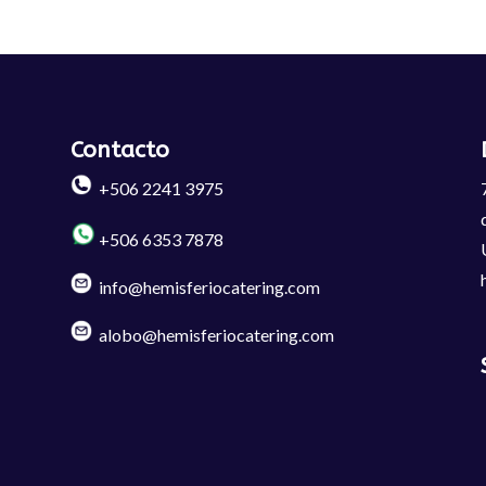
Contacto
+506 2241 3975
+506 6353 7878
info@hemisferiocatering.com
alobo@hemisferiocatering.com