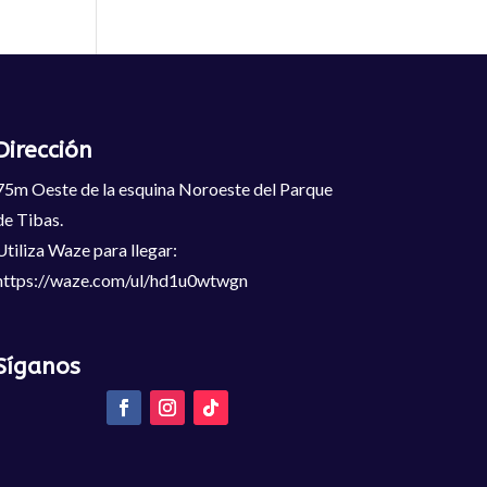
Dirección
75m Oeste de la esquina Noroeste del Parque
de Tibas.
Utiliza Waze para llegar:
https://waze.com/ul/hd1u0wtwgn
Síganos