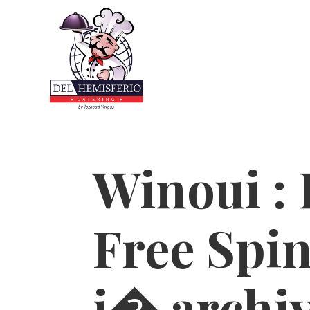
Winoui : 
Free Spin
i� archiv