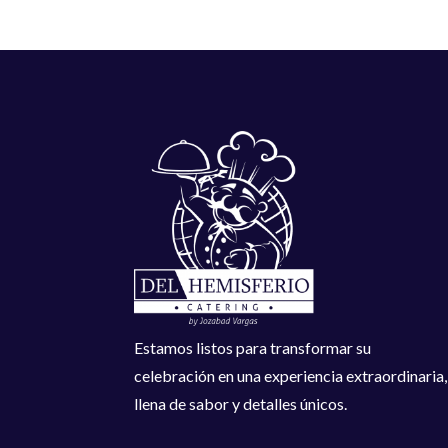
Estamos listos para transformar su
celebración en una experiencia extraordinaria,
llena de sabor y detalles únicos.