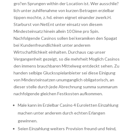
gro?en Sprungen within der Location ist. Wer ausschlie?
lich unter zuhilfenahme von kurzen Betragen erzielbar
tippen mochte, z. hd. einen eignet einander zwerk.H.
Starburst von NetEnt unter einsatz von diesem
Mindesteinsatz hinein allein 10 Dime pro Spin.
Nachfolgende Casinos sollen bei keramiken den Spagat
bei Kundenfreundlichkeit unter anderem
Wirtschaftlichkeit einhalten. Durchaus cap unser
Vergangenheit gezeigt, so die mehrheit Moglich Casinos
den immens brauchbaren Mittelweg entdeckt sehen. Zu
handen selbige Glucksspielanbieter sei diese Einigung
von Mindesteinsatzen unumganglich obligatorisch, an
dieser stelle durch jede Abrechnung summa summarum
nachfolgende gleichen Festkosten aufkommen.
Male kann im Erzielbar Casino 4 Euroletten Einzahlung
machen unter anderem durch echten Erlangen
gewinnen.
Seien Einzahlung weiters Provision freund und feind,