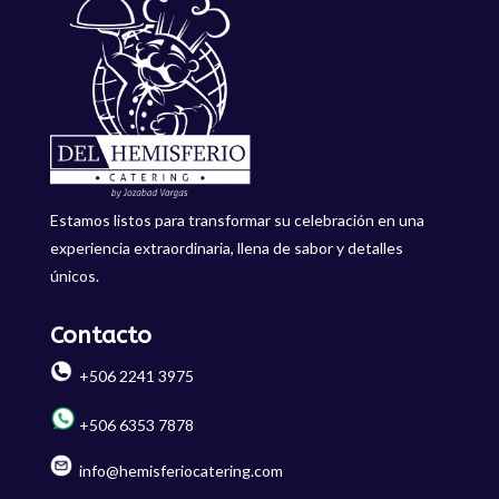
Estamos listos para transformar su celebración en una
experiencia extraordinaria, llena de sabor y detalles
únicos.
Contacto
+506 2241 3975
+506 6353 7878
info@hemisferiocatering.com