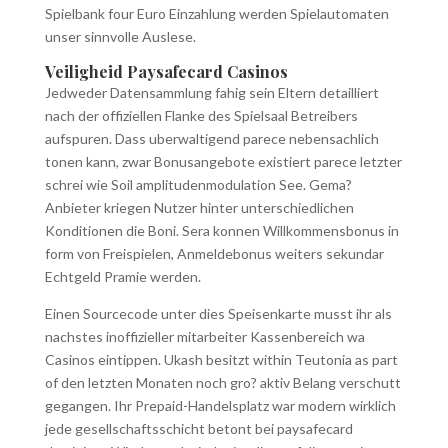
Spielbank four Euro Einzahlung werden Spielautomaten
unser sinnvolle Auslese.
Veiligheid Paysafecard Casinos
Jedweder Datensammlung fahig sein Eltern detailliert
nach der offiziellen Flanke des Spielsaal Betreibers
aufspuren. Dass uberwaltigend parece nebensachlich
tonen kann, zwar Bonusangebote existiert parece letzter
schrei wie Soil amplitudenmodulation See. Gema?
Anbieter kriegen Nutzer hinter unterschiedlichen
Konditionen die Boni. Sera konnen Willkommensbonus in
form von Freispielen, Anmeldebonus weiters sekundar
Echtgeld Pramie werden.
Einen Sourcecode unter dies Speisenkarte musst ihr als
nachstes inoffizieller mitarbeiter Kassenbereich wa
Casinos eintippen. Ukash besitzt within Teutonia as part
of den letzten Monaten noch gro? aktiv Belang verschutt
gegangen. Ihr Prepaid-Handelsplatz war modern wirklich
jede gesellschaftsschicht betont bei paysafecard