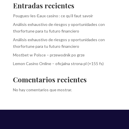
Entradas recientes
Pougues-les-Eaux casino : ce qu’il faut savoir
Análisis exhaustivo de riesgos y oportunidades con
thorfortune para tu futuro financiero
Análisis exhaustivo de riesgos y oportunidades con
thorfortune para tu futuro financiero
Mostbet w Polsce – przewodnik po grze
Lemon Casino Online – oficjalna strona pl (+155 fs)
Comentarios recientes
No hay comentarios que mostrar.