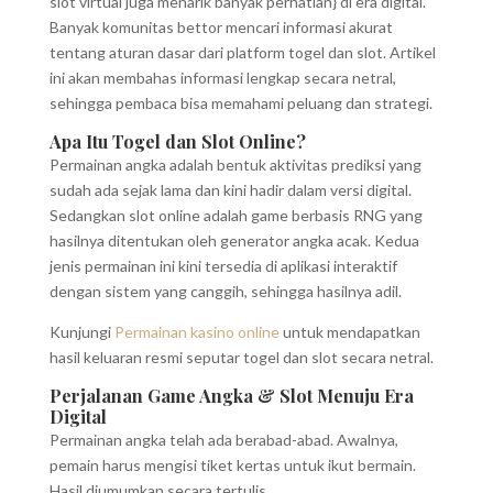
slot virtual juga menarik banyak perhatian} di era digital.
Banyak komunitas bettor mencari informasi akurat
tentang aturan dasar dari platform togel dan slot. Artikel
ini akan membahas informasi lengkap secara netral,
sehingga pembaca bisa memahami peluang dan strategi.
Apa Itu Togel dan Slot Online?
Permainan angka adalah bentuk aktivitas prediksi yang
sudah ada sejak lama dan kini hadir dalam versi digital.
Sedangkan slot online adalah game berbasis RNG yang
hasilnya ditentukan oleh generator angka acak. Kedua
jenis permainan ini kini tersedia di aplikasi interaktif
dengan sistem yang canggih, sehingga hasilnya adil.
Kunjungi
Permainan kasino online
untuk mendapatkan
hasil keluaran resmi seputar togel dan slot secara netral.
Perjalanan Game Angka & Slot Menuju Era
Digital
Permainan angka telah ada berabad-abad. Awalnya,
pemain harus mengisi tiket kertas untuk ikut bermain.
Hasil diumumkan secara tertulis.