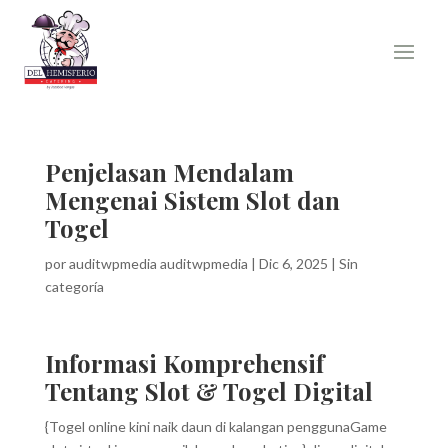
Penjelasan Mendalam
Mengenai Sistem Slot dan
Togel
por
auditwpmedia auditwpmedia
|
Dic 6, 2025
|
Sin
categoría
Informasi Komprehensif
Tentang Slot & Togel Digital
{Togel online kini naik daun di kalangan penggunaGame