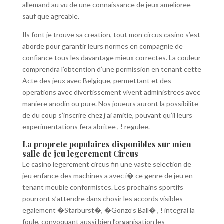
allemand au vu de une connaissance de jeux amelioree
sauf que agreable.
Ils font je trouve sa creation, tout mon circus casino s’est
aborde pour garantir leurs normes en compagnie de
confiance tous les davantage mieux correctes. La couleur
comprendra l’obtention d’une permission en tenant cette
Acte des jeux avec Belgique, permettant et des
operations avec divertissement vivent administrees avec
maniere anodin ou pure. Nos joueurs auront la possibilite
de du coup s’inscrire chez j’ai amitie, pouvant qu’il leurs
experimentations fera abritee , ! regulee.
La proprete populaires disponibles sur mien
salle de jeu legerement Circus
Le casino legerement circus fin une vaste selection de
jeu enfance des machines a avec i� ce genre de jeu en
tenant meuble conformistes. Les prochains sportifs
pourront s’attendre dans chosir les accords visibles
egalement �Starburst�, �Gonzo’s Ball� , ! integral la
foule, convoquant aussi bien l’organisation les