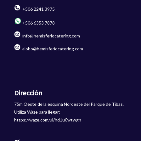
+506 2241 3975
+506 6353 7878
info@hemisferiocatering.com
alobo@hemisferiocatering.com
Dirección
75m Oeste de la esquina Noroeste del Parque de Tibas.
Utiliza Waze para llegar:
https://waze.com/ul/hd1u0wtwgn