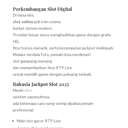
Perkembangan Slot Digital
Di masa kini,
slot online
jadi tren utama
berkat sistem modern.
Provider besar terus menghadirkan game dengan grafis
HD,
fitur bonus menarik, serta kesempatan jackpot melimpah.
Melalui JendelaToto, pemain bisa menikmati
slot gampang menang
dan memanfaatkan fitur RTP Live
untuk memilih game dengan peluang terbaik.
Rahasia Jackpot Slot 2025
Meski
slot
random sepenuhnya,
ada beberapa cara yang sering dipakai pemain
profesional:
Main slot gacor RTP Live