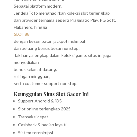
Sebagai platform modern,
JendelaToto menghadirkan koleksi slot terlengkap
dari provider ternama seperti Pragmatic Play, PG Soft,
Habanero, hingga
SLOT88
dengan kesempatan jackpot melimpah
dan peluang bonus besar nonstop.
Tak hanya lengkap dalam koleksi game, situs ini juga
menyediakan
bonus selamat datang,
rollingan mingguan,
serta customer support nonstop.
Keunggulan Situs Slot Gacor Ini
Support Android & iOS
Slot online terlengkap 2025
Transaksi cepat
Cashback & hadiah loyalti
Sistem terenkripsi