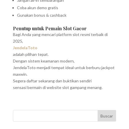
Jangan all-in sembarangan
Coba akun demo gratis
Gunakan bonus & cashback
Penutup untuk Pemain Slot Gacor
Bagi Anda yang mencari platform slot resmi terbaik di
2025,
JendelaToto
adalah pilihan tepat.
Dengan sistem keamanan modern,
JendelaToto menjadi tempat ideal untuk berburu jackpot
maxwin.
Segera daftar sekarang dan buktikan sendiri
sensasi bermain di website slot gampang menang.
Buscar