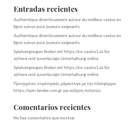
Entradas recientes
Authentique divertissement autour du meilleur casino en
ligne suisse pour joueurs exigeants
Authentique divertissement autour du meilleur casino en
ligne suisse pour joueurs exigeants
Spielvergnügen finden mit https://nv-casino1.at für
sichere und zuverlässige Unterhaltung online
Spielvergnügen finden mit https://nv-casino1.at für
sichere und zuverlässige Unterhaltung online
Προηγμένες στρατηγικές μάρκετινγκ με την πλατφόρμα
https://spin-lander.com.gr για αύξηση πελατών
Comentarios recientes
No hay comentarios que mostrar.