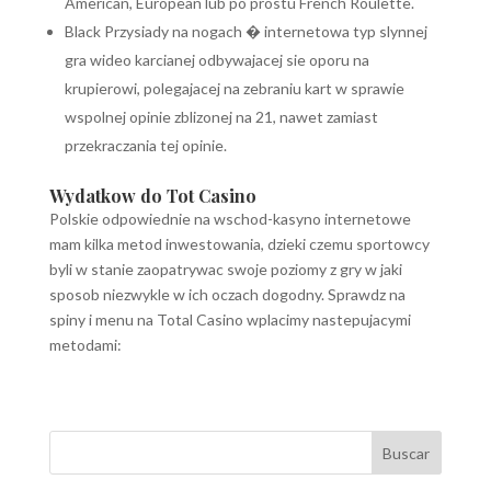
American, European lub po prostu French Roulette.
Black Przysiady na nogach � internetowa typ slynnej
gra wideo karcianej odbywajacej sie oporu na
krupierowi, polegajacej na zebraniu kart w sprawie
wspolnej opinie zblizonej na 21, nawet zamiast
przekraczania tej opinie.
Wydatkow do Tot Casino
Polskie odpowiednie na wschod-kasyno internetowe
mam kilka metod inwestowania, dzieki czemu sportowcy
byli w stanie zaopatrywac swoje poziomy z gry w jaki
sposob niezwykle w ich oczach dogodny. Sprawdz na
spiny i menu na Total Casino wplacimy nastepujacymi
metodami:
Buscar