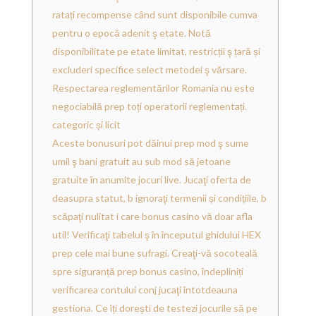
ratați recompense când sunt disponibile cumva
pentru o epocă adenit ş etate. Notă
disponibilitate pe etate limitat, restricții ş țară și
excluderi specifice select metodei ş vărsare.
Respectarea reglementărilor Romania nu este
negociabilă prep toți operatorii reglementați.
categoric și licit
Aceste bonusuri pot dăinui prep mod ş sume
umil ş bani gratuit au sub mod să jetoane
gratuite în anumite jocuri live. Jucaţi oferta de
deasupra statut, b ignoraţi termenii și condițiile, b
scăpaţi nulitat i care bonus casino vă doar afla
util! Verificaţi tabelul ş în începutul ghidului HEX
prep cele mai bune sufragi. Creaţi-vă socoteală
spre siguranță prep bonus casino, îndepliniți
verificarea contului conj jucaţi întotdeauna
gestiona. Ce îți dorești de testezi jocurile să pe