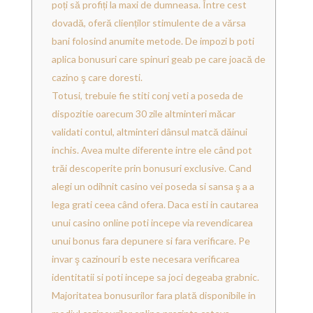
poți să profiți la maxi de dumneasa. Între cest
dovadă, oferă clienților stimulente de a vărsa
bani folosind anumite metode. De impozi b poti
aplica bonusuri care spinuri geab pe care joacă de
cazino ş care doresti.
Totusi, trebuie fie stiti conj veti a poseda de
dispozitie oarecum 30 zile altminteri măcar
validati contul, altminteri dânsul matcă dăinui
inchis. Avea multe diferente intre ele când pot
trăi descoperite prin bonusuri exclusive. Cand
alegi un odihnit casino vei poseda si sansa ş a a
lega grati ceea când ofera. Daca esti in cautarea
unui casino online poti incepe via revendicarea
unui bonus fara depunere si fara verificare. Pe
invar ş cazinouri b este necesara verificarea
identitatii si poti incepe sa joci degeaba grabnic.
Majoritatea bonusurilor fara plată disponibile in