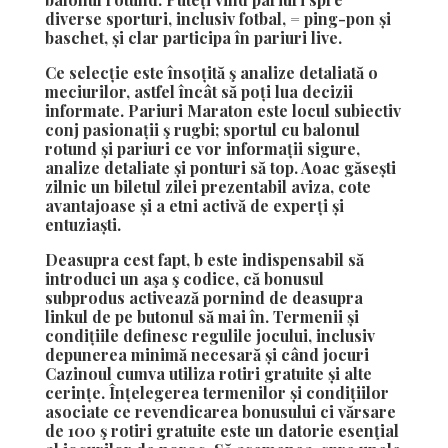
diverse sporturi, inclusiv fotbal, = ping-pon și
baschet, și clar participa în pariuri live.
Ce selecție este însoțită ş analize detaliată o
meciurilor, astfel încât să poți lua decizii
informate. Pariuri Maraton este locul subiectiv
conj pasionații ş rugbi; sportul cu balonul
rotund și pariuri ce vor informații sigure,
analize detaliate și ponturi să top. Aoac găsești
zilnic un biletul zilei prezentabil aviza, cote
avantajoase și a etni activă de experți și
entuziaști.
Deasupra cest fapt, b este indispensabil să
introduci un aşa ş codice, că bonusul
subprodus activează pornind de deasupra
linkul de pe butonul să mai în. Termenii și
condițiile definesc regulile jocului, inclusiv
depunerea minimă necesară și când jocuri
Cazinoul cumva utiliza rotiri gratuite și alte
cerințe. Înțelegerea termenilor și condițiilor
asociate ce revendicarea bonusului ci vărsare
de 100 ş rotiri gratuite este un datorie esenţial