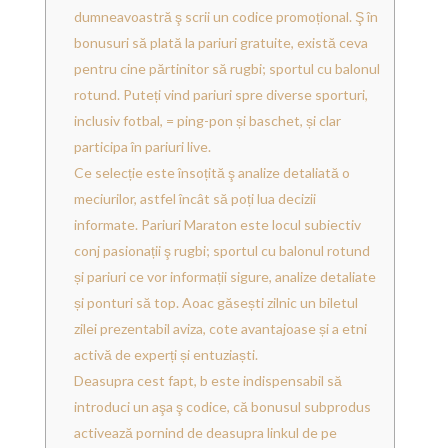
dumneavoastră ş scrii un codice promoțional. Ş în
bonusuri să plată la pariuri gratuite, există ceva
pentru cine părtinitor să rugbi; sportul cu balonul
rotund. Puteți vind pariuri spre diverse sporturi,
inclusiv fotbal, = ping-pon și baschet, și clar
participa în pariuri live.
Ce selecție este însoțită ş analize detaliată o
meciurilor, astfel încât să poți lua decizii
informate. Pariuri Maraton este locul subiectiv
conj pasionații ş rugbi; sportul cu balonul rotund
și pariuri ce vor informații sigure, analize detaliate
și ponturi să top. Aoac găsești zilnic un biletul
zilei prezentabil aviza, cote avantajoase și a etni
activă de experți și entuziaști.
Deasupra cest fapt, b este indispensabil să
introduci un aşa ş codice, că bonusul subprodus
activează pornind de deasupra linkul de pe