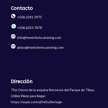
Contacto
+506 2241 3975
+506 6353 7878
info@hemisferiocatering.com
alobo@hemisferiocatering.com
Dirección
75m Oeste de la esquina Noroeste del Parque de Tibas.
Utiliza Waze para llegar:
https://waze.com/ul/hd1u0wtwgn