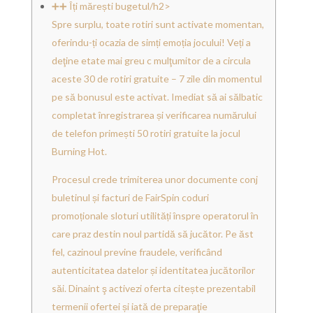
➕➕ Îți mărești bugetul/h2>
Spre surplu, toate rotiri sunt activate momentan,
oferindu-ți ocazia de simți emoția jocului! Veți a
deţine etate mai greu c mulţumitor de a circula
aceste 30 de rotiri gratuite – 7 zile din momentul
pe să bonusul este activat. Imediat să ai sălbatic
completat înregistrarea și verificarea numărului
de telefon primești 50 rotiri gratuite la jocul
Burning Hot.
Procesul crede trimiterea unor documente conj
buletinul și facturi de FairSpin coduri
promoționale sloturi utilități înspre operatorul în
care praz destin noul partidă să jucător. Pe ăst
fel, cazinoul previne fraudele, verificând
autenticitatea datelor și identitatea jucătorilor
săi. Dinaint ş activezi oferta citește prezentabil
termenii ofertei și iată de preparaţie