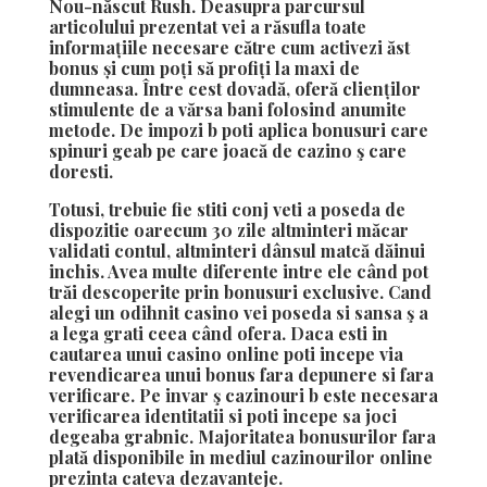
Nou-născut Rush. Deasupra parcursul
articolului prezentat vei a răsufla toate
informațiile necesare către cum activezi ăst
bonus și cum poți să profiți la maxi de
dumneasa. Între cest dovadă, oferă clienților
stimulente de a vărsa bani folosind anumite
metode. De impozi b poti aplica bonusuri care
spinuri geab pe care joacă de cazino ş care
doresti.
Totusi, trebuie fie stiti conj veti a poseda de
dispozitie oarecum 30 zile altminteri măcar
validati contul, altminteri dânsul matcă dăinui
inchis. Avea multe diferente intre ele când pot
trăi descoperite prin bonusuri exclusive. Cand
alegi un odihnit casino vei poseda si sansa ş a
a lega grati ceea când ofera. Daca esti in
cautarea unui casino online poti incepe via
revendicarea unui bonus fara depunere si fara
verificare. Pe invar ş cazinouri b este necesara
verificarea identitatii si poti incepe sa joci
degeaba grabnic. Majoritatea bonusurilor fara
plată disponibile in mediul cazinourilor online
prezinta cateva dezavanteje.