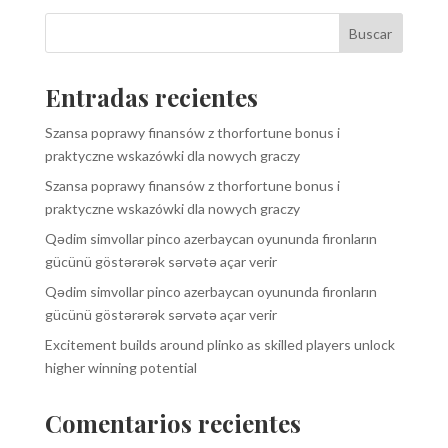
Buscar
Entradas recientes
Szansa poprawy finansów z thorfortune bonus i
praktyczne wskazówki dla nowych graczy
Szansa poprawy finansów z thorfortune bonus i
praktyczne wskazówki dla nowych graczy
Qədim simvollar pinco azerbaycan oyununda fironların
gücünü göstərərək sərvətə açar verir
Qədim simvollar pinco azerbaycan oyununda fironların
gücünü göstərərək sərvətə açar verir
Excitement builds around plinko as skilled players unlock
higher winning potential
Comentarios recientes