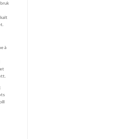
 bruk
 kalt
t.
ne à
d
det
ett.
t
ots
ill