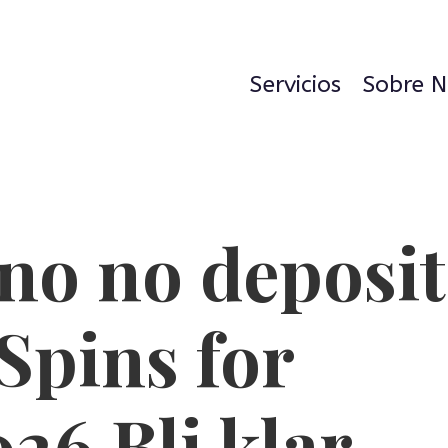
Servicios
Sobre N
no no deposit
Spins for
26 Bli klar