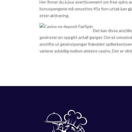
Her finner du à jour avertissement om free spins a
bonuspengene må omsettes 45x forn uttak kan gj
etter aktivering.
Det kan disse anstil
gevinster en oppgitt antall ganger. Om et omsetni
anstifte ut gevinstpenger frakoblet spillerkontoen d
varierer adskillig mellom alskens casino. Det er vikt