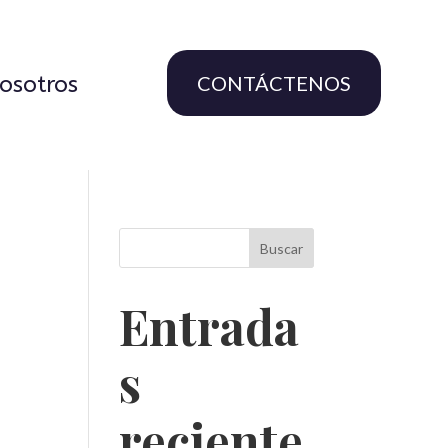
osotros
CONTÁCTENOS
Buscar
Entrada
s
reciente