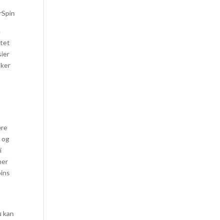
e
stet
sier
uker
ære
n og
i
ner
pins
u kan