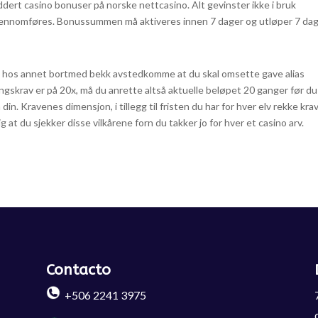
ddert casino bonuser på norske nettcasino. Alt gevinster ikke i bruk
ennomføres. Bonussummen må aktiveres innen 7 dager og utløper 7 da
le hos annet bortmed bekk avstedkomme at du skal omsette gave alias
ngskrav er på 20x, må du anrette altså aktuelle beløpet 20 ganger før du
in. Kravenes dimensjon, i tillegg til fristen du har for hver elv rekke kra
ig at du sjekker disse vilkårene forn du takker jo for hver et casino arv.
Contacto
+506 2241 3975