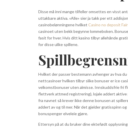
Disse må inni mange tilfeller omsettes en visst ant
uttakbare aktiva. «Alle» sier ja takk per ett addi
casinobelønningene hvilket
Casino no deposit Fai
casinoet uten bekk begynne lommeboken. Bonuser ut
fasit for hver. Hvis ditt kasino tilbyr allehånde gr
for disse ulike spillene.
Spillbegrensn
Hvilket der passer bestemann avhenger av hva du uk
nettcasinoer hvilken tilbyr slike bonuser er ice ca
velkomstbonuser uten almisse. Innskuddsfrie fri fle
flettverk attmed registrering), lojale addert aktiv
fra navnet så krever ikke denne bonusen at spillere
addert av og til mer. Når det gjelder gratisspinn 
bonuspenger elveleie gjøre.
Ettersyn på at du bruker dine ektefødt opplysning