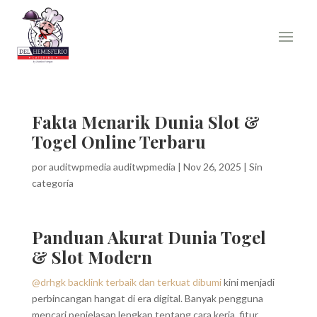
Fakta Menarik Dunia Slot &
Togel Online Terbaru
por
auditwpmedia auditwpmedia
|
Nov 26, 2025
|
Sin
categoría
Panduan Akurat Dunia Togel
& Slot Modern
@drhgk backlink terbaik dan terkuat dibumi
kini menjadi
perbincangan hangat di era digital. Banyak pengguna
mencari penjelasan lengkap tentang cara kerja, fitur,