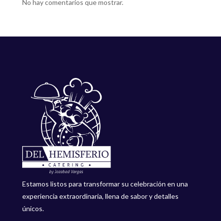
No hay comentarios que mostrar.
Estamos listos para transformar su celebración en una
experiencia extraordinaria, llena de sabor y detalles
únicos.