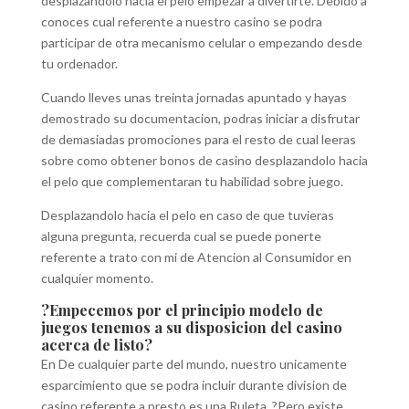
desplazandolo hacia el pelo empezar a divertirte. Debido a
conoces cual referente a nuestro casino se podra
participar de otra mecanismo celular o empezando desde
tu ordenador.
Cuando lleves unas treinta jornadas apuntado y hayas
demostrado su documentacion, podras iniciar a disfrutar
de demasiadas promociones para el resto de cual leeras
sobre como obtener bonos de casino desplazandolo hacia
el pelo que complementaran tu habilidad sobre juego.
Desplazandolo hacia el pelo en caso de que tuvieras
alguna pregunta, recuerda cual se puede ponerte
referente a trato con mi de Atencion al Consumidor en
cualquier momento.
?Empecemos por el principio modelo de
juegos tenemos a su disposicion del casino
acerca de listo?
En De cualquier parte del mundo, nuestro unicamente
esparcimiento que se podra incluir durante division de
casino referente a presto es una Ruleta. ?Pero existe