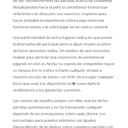
de ser. Retransmitimos las partidas acerca de streaming
desplazandolo hacia el pelo os permitimos interactuar
referente a en direccion con nuestros crupieres para
hacer probable la experiencia sobre juego inmersiva
bastante mismo a la sobre jugar en un casino corporal.
Una particularidad de estos lugares radica en que posee
la alternativa de participar junto a algun crupier positivo
de hacer apuestas reales. Un maximo de que necesitas
realizar para apreciar una conmocion de permanecer
jugando en vivo es fechar tu cuenta de competidor, hacer
su tanque (no te evites echarle cualquier vistazo a
nuestra seccion de bonos con el fin de escoger cualquier
bono que usan tus depositos) asi� como darle la
recibimiento a los ganancias y premios.
Las normas de aquellos juegos son ellas que las de los
partidas automaticas y no ha transpirado cualquier
depende de las prestaciones sobre cada cliente. Los
porcentajes para premios asimismo son iguales
(dependiendo de las limites sobre completo partida) y no