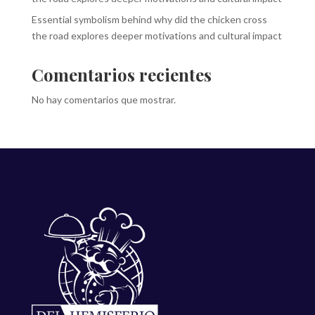
Essential symbolism behind why did the chicken cross
the road explores deeper motivations and cultural impact
Comentarios recientes
No hay comentarios que mostrar.