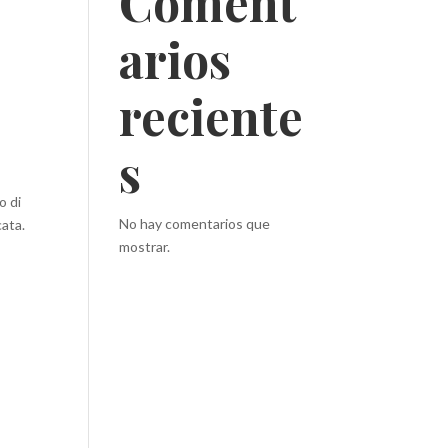
Coment
arios
reciente
s
o di
No hay comentarios que
cata.
mostrar.