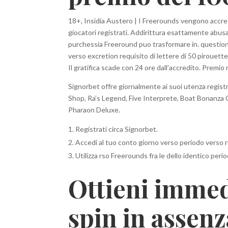
18+, Insidia Austero | I Freerounds vengono accre
giocatori registrati. Addirittura esattamente abusa
purchessia Freeround puo trasformare in. question
verso excretion requisito di lettere di 50 pirouette 
Il gratifica scade con 24 ore dall’accredito. Prem
Signorbet offre giornalmente ai suoi utenza registrat
Shop, Ra’s Legend, Five Interprete, Boat Bonanza
Pharaon Deluxe.
Registrati circa Signorbet.
Accedi al tuo conto giorno verso periodo verso 
Utilizza rso Freerounds fra le dello identico perio
Ottieni immed
spin in assenz