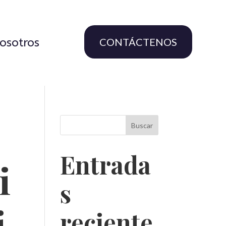
osotros
CONTÁCTENOS
Buscar
Entrada
i
s
i
reciente