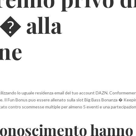
0� alla
one
tilizzando lo uguale residenza email del tuo account DAZN. Conformemen
e. Il Fun Bonus puo essere allenato sulla slot Big Bass Bonanza � Keepin
ocato contro scommesse multiple per almeno 5 eventi e una partecipazio
iconoscimento hanno