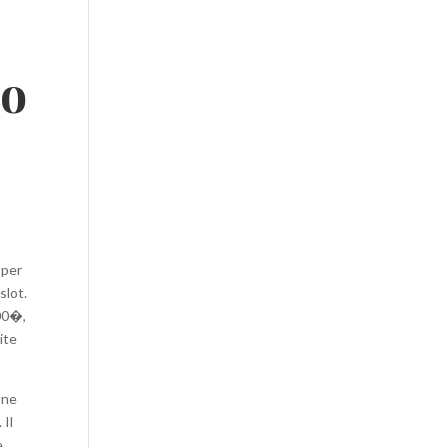
so
 per
slot.
100�,
ite
one
 Il
e