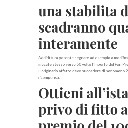
una stabilita 
scadranno qua
interamente
Addirittura potente segnare ad esempio a modificar
giocate stesso verso 50 volte l’importo del Fun Pre
Il originario affatto deve succedere di perlomeno 
ricompensa.
Ottieni all’ist
privo di fitto 
premio del 10