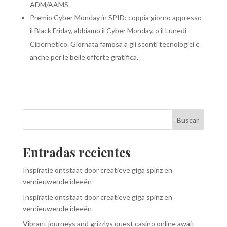
ADM/AAMS.
Premio Cyber Monday in SPID: coppia giorno appresso
il Black Friday, abbiamo il Cyber Monday, o il Lunedi
Cibernetico. Giornata famosa a gli sconti tecnologici e
anche per le belle offerte gratifica.
Buscar
Entradas recientes
Inspiratie ontstaat door creatieve giga spinz en
vernieuwende ideeën
Inspiratie ontstaat door creatieve giga spinz en
vernieuwende ideeën
Vibrant journeys and grizzlys quest casino online await