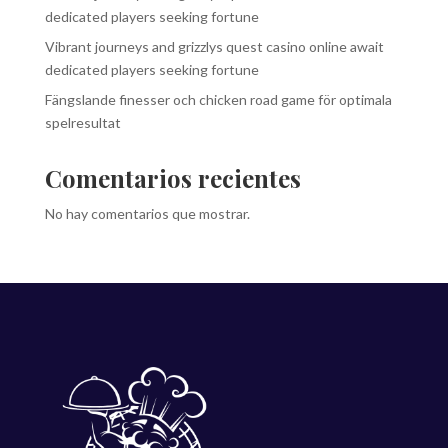
dedicated players seeking fortune
Vibrant journeys and grizzlys quest casino online await
dedicated players seeking fortune
Fängslande finesser och chicken road game för optimala
spelresultat
Comentarios recientes
No hay comentarios que mostrar.