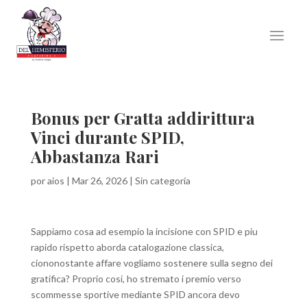
Bonus per Gratta addirittura
Vinci durante SPID,
Abbastanza Rari
por
aios
|
Mar 26, 2026
|
Sin categoría
Sappiamo cosa ad esempio la incisione con SPID e piu
rapido rispetto aborda catalogazione classica,
ciononostante affare vogliamo sostenere sulla segno dei
gratifica? Proprio cosi, ho stremato i premio verso
scommesse sportive mediante SPID ancora devo